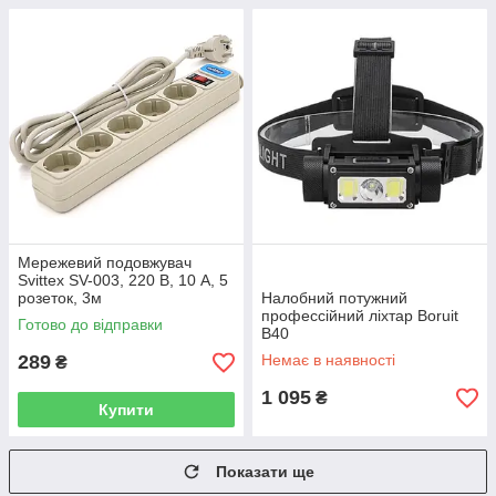
Мережевий подовжувач
Svittex SV-003, 220 В, 10 А, 5
розеток, 3м
Налобний потужний
профессійний ліхтар Boruit
Готово до відправки
B40
289
Немає в наявності
₴
1 095
₴
Купити
Показати ще