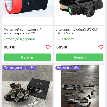
Потужний світлодіодний
Ліхтарик налобний BORUIT
ліхтар Yajia YJ-2829
D20 XM-L2
Готово до відправки
В наявності
900
685
₴
₴
Купити
Купити
Топ продажів
–18%
Новинка
–9%