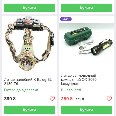
Купити
Купити
–44%
Ліхтар світлодіодний
Ліхтар налобний X-Balog BL-
компактний OX-3060
2130-T6
Камуфляж
Готово до відправки
В наявності
399
259
₴
₴
459 ₴
Купити
Купити