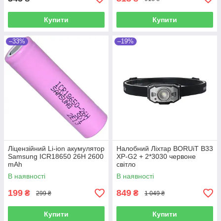
Купити
Купити
–33%
–19%
Ліцензійний Li-ion акумулятор
Налобний Ліхтар BORUiT B33
Samsung ICR18650 26H 2600
XP-G2 + 2*3030 червоне
mAh
світло
В наявності
В наявності
199
849
₴
₴
299 ₴
1 049 ₴
Купити
Купити