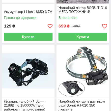
Налобний ліхтар BORUiT D10
Акумулятор Li-Ion 18650 3.7V
МЕГА ПОТУЖНИЙ!
Готово до відправки
В наявності
129
699
₴
₴
899 ₴
Купити
Купити
Ліхтарик налобний BL —
Налобний ліхтар із датчиком
2188B Т6 150000W (для
руху Boruit RJ-020 350
риболовлі та полювання)
люменів