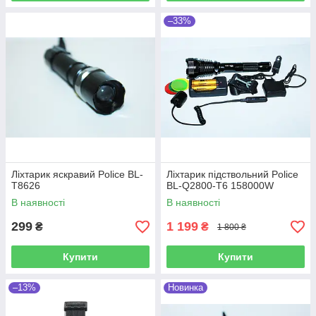
–33%
Ліхтарик яскравий Police BL-
Ліхтарик підствольний Police
Т8626
BL-Q2800-T6 158000W
В наявності
В наявності
299
1 199
₴
₴
1 800 ₴
Купити
Купити
–13%
Новинка