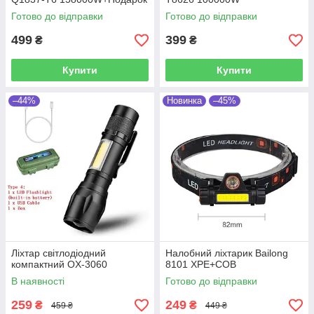
Готово до відправки
Готово до відправки
499
399
₴
₴
Купити
Купити
–44%
Новинка
–45%
Ліхтар світлодіодний
Налобний ліхтарик Bailong
компактний OX-3060
8101 XPE+COB
В наявності
Готово до відправки
259
249
₴
₴
459 ₴
449 ₴