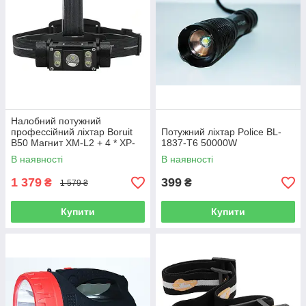
Налобний потужний
профессійний ліхтар Boruit
Потужний ліхтар Police BL-
B50 Магнит XM-L2 + 4 * XP-
1837-T6 50000W
G2
В наявності
В наявності
1 379
399
₴
₴
1 579 ₴
Купити
Купити