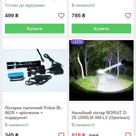
Готово до відправки
В наявності
499
785
₴
₴
Купити
Купити
–11%
Ліхтарик тактичний Police BL-
8628 + кріплення +
Налобний ліхтар BORUiT D
подарунок!
25 1000LM XM-L2 (Оригінал)
В наявності
В наявності
345
818
₴
₴
918 ₴