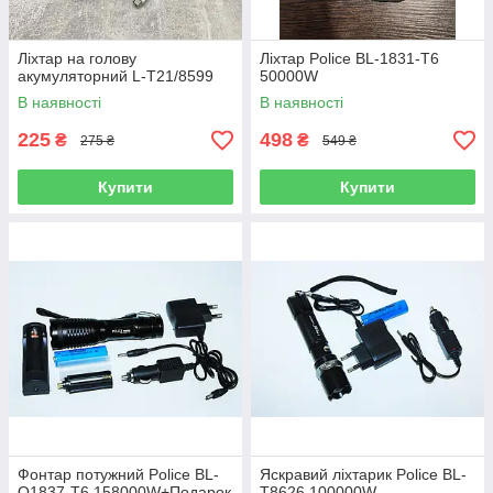
Ліхтар на голову
Ліхтар Police BL-1831-T6
акумуляторний L-T21/8599
50000W
В наявності
В наявності
225
498
₴
₴
275 ₴
549 ₴
Купити
Купити
Фонтар потужний Police BL-
Яскравий ліхтарик Police BL-
Q1837-T6 158000W+Подарок
Т8626 100000W