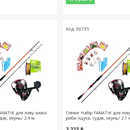
00735
FANATIK для лову хижої
Спінінг Набір FANATIK для лов
ак, окунь/ 2.4 м.
риби /щука, судак, окунь/ 2.1 
2 223 ₴