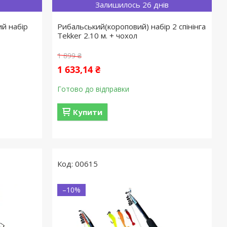
Залишилось 26 днів
й набір
Рибальський(короповий) набір 2 спінінга
Tekker 2.10 м. + чохол
1 899 ₴
1 633,14 ₴
Готово до відправки
Купити
00615
–10%