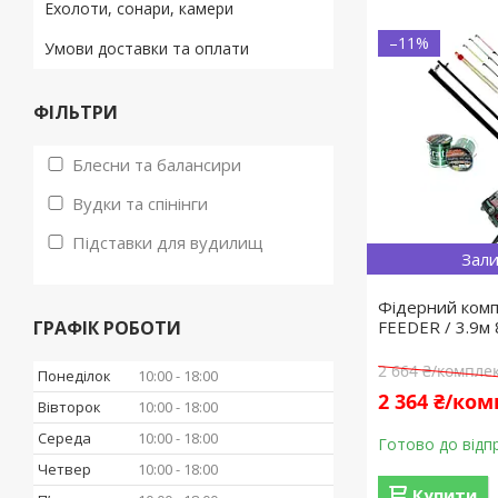
Ехолоти, сонари, камери
–11%
Умови доставки та оплати
ФІЛЬТРИ
Блесни та балансири
Вудки та спінінги
Підставки для вудилищ
Зали
Фідерний комп
ГРАФІК РОБОТИ
FEEDER / 3.9м
2 664 ₴/компле
Понеділок
10:00
18:00
2 364 ₴/ко
Вівторок
10:00
18:00
Середа
10:00
18:00
Готово до відп
Четвер
10:00
18:00
Купити