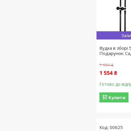
Зали
Вудка в зборі 5
Подарунок: Са
1 654 ₴
1 554 ₴
Готово до відп
Купити
00625