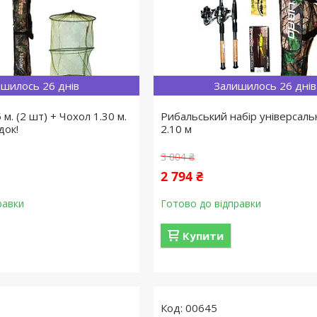
шилось 26 днів
Залишилось 26 днів
 м. (2 шт) + Чохол 1.30 м.
Рибальський набір універсальн
док!
2.10 м
3 004 ₴
2 794 ₴
равки
Готово до відправки
Купити
00645