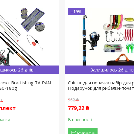
–19%
шилось 26 днів
Залишилось 26 днів
лект Bratfishing TAIPAN
Спінінг для новачка набір для 
 80-180g
Подарунок для рибалки-почат
кт
962 ₴
мплект
779,22 ₴
равки
В наявності
Купити