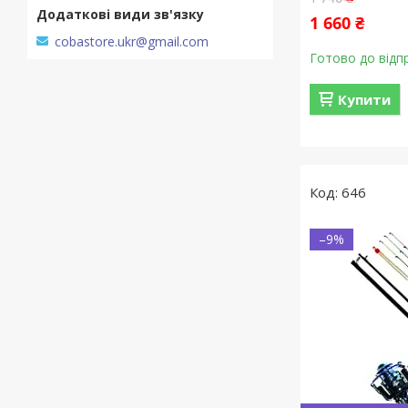
1 660 ₴
cobastore.ukr@gmail.com
Готово до відп
Купити
646
–9%