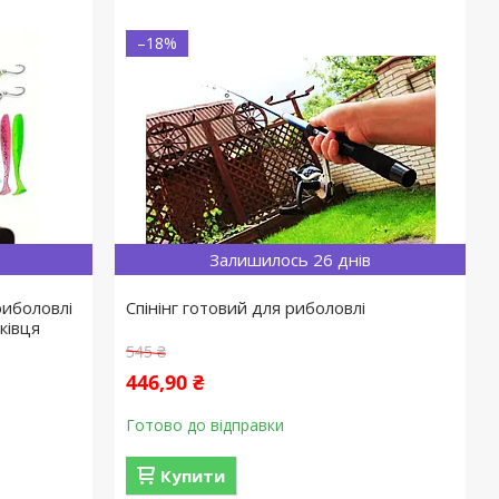
–18%
Залишилось 26 днів
риболовлі
Спінінг готовий для риболовлі
ківця
545 ₴
446,90 ₴
Готово до відправки
Купити