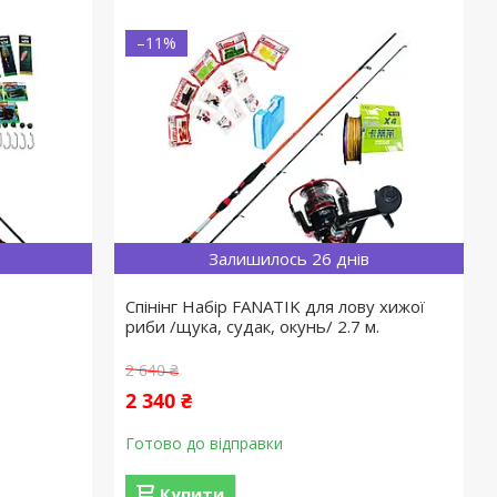
–11%
Залишилось 26 днів
Спінінг Набір FANATIK для лову хижої
риби /щука, судак, окунь/ 2.7 м.
2 640 ₴
2 340 ₴
Готово до відправки
Купити