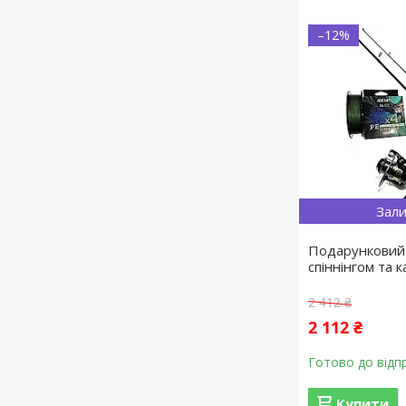
–12%
Зали
Подарунковий 
спіннінгом та 
2 412 ₴
2 112 ₴
Готово до відп
Купити