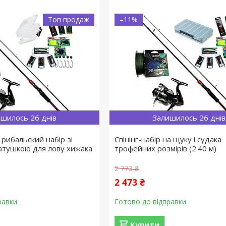
Топ продаж
–11%
шилось 26 днів
Залишилось 26 днів
рибальский набір зі
Спінінг-набір на щуку і судака
катушкою для лову хижака
трофейних розмірів (2.40 м)
2 773 ₴
2 473 ₴
равки
Готово до відправки
Купити