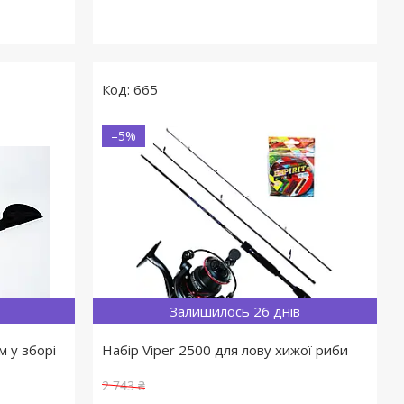
665
–5%
Залишилось 26 днів
м у зборі
Набір Viper 2500 для лову хижої риби
2 743 ₴