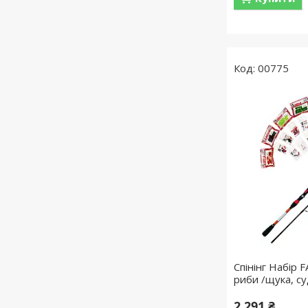
00775
Спінінг Набір 
риби /щука, суд
2 291 ₴