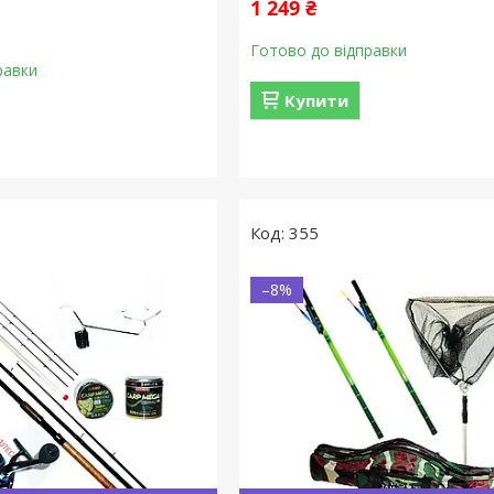
1 249 ₴
Готово до відправки
равки
Купити
355
–8%