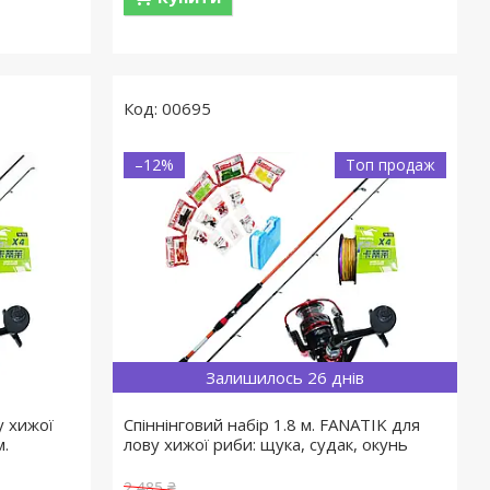
00695
–12%
Топ продаж
Залишилось 26 днів
у хижої
Спіннінговий набір 1.8 м. FANATIK для
м.
лову хижої риби: щука, судак, окунь
2 485 ₴