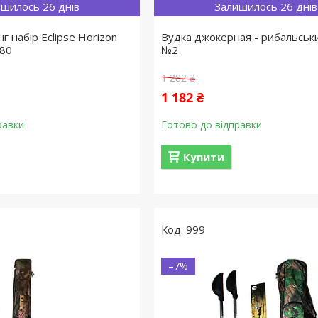
шилось 26 днів
Залишилось 26 днів
нг набір Eclipse Horizon
Вудка джокерная - рибальськи
180
№2
1 282 ₴
1 182 ₴
равки
Готово до відправки
Купити
999
–7%