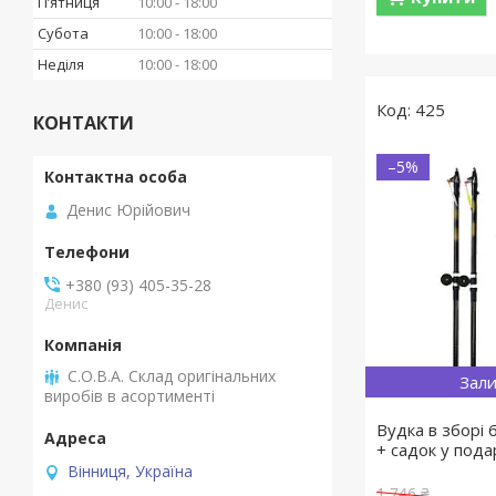
Пʼятниця
10:00
18:00
Субота
10:00
18:00
Неділя
10:00
18:00
425
КОНТАКТИ
–5%
Денис Юрійович
+380 (93) 405-35-28
Денис
С.О.В.А. Склад оригінальних
Зали
виробів в асортименті
Вудка в зборі 6
+ садок у подар
Вінниця, Україна
1 746 ₴