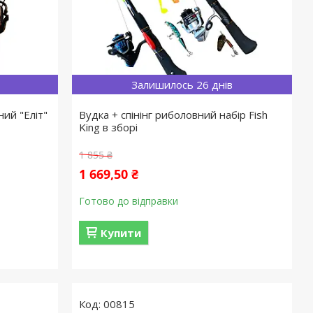
Залишилось 26 днів
ий "Еліт"
Вудка + спінінг риболовний набір Fish
King в зборі
1 855 ₴
1 669,50 ₴
Готово до відправки
Купити
00815