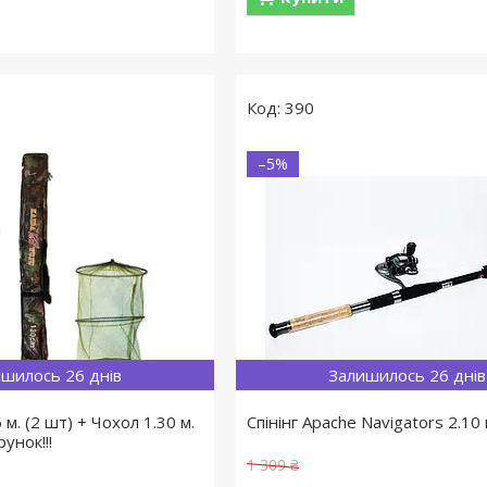
390
–5%
шилось 26 днів
Залишилось 26 днів
 м. (2 шт) + Чохол 1.30 м.
Спінінг Apache Navigators 2.10 
унок!!!
1 309 ₴