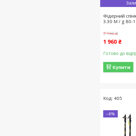
Зали
Фідерний спіні
3.30 M / g 80-
2 160 ₴
1 960 ₴
Готово до відп
Купити
405
–6%