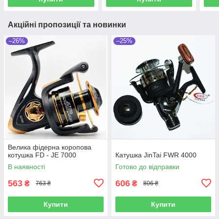
Акційні пропозиції та новинки
–26%
–25%
Велика фідерна коропова
котушка FD - JE 7000
Катушка JinTai FWR 4000
В наявності
Готово до відправки
563
606
₴
₴
763 ₴
806 ₴
Купити
Купити