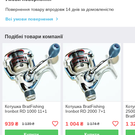
Повернення товару впродовж 14 днів за домовленістю
Всі умови повернення
Подібні товари компанії
Котушка BratFishing
Котушка BratFishing
Коту
Ironbot RD 1000 11+1
Ironbot RD 2000 7+1
2500
Brat
на 8
939
1 004
1 3
₴
₴
1 139 ₴
1 174 ₴
Купити
Купити