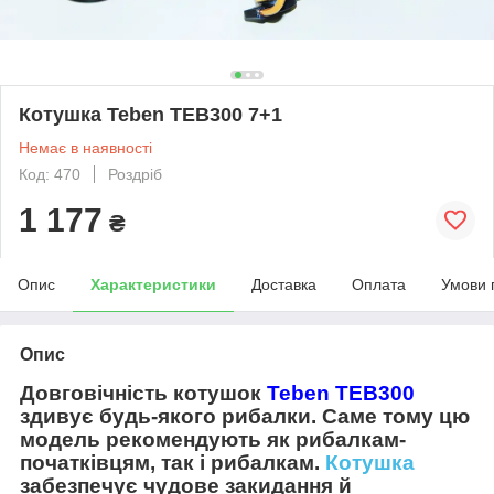
Котушка Teben TEB300 7+1
Немає в наявності
Код: 470
Роздріб
1 177
₴
Опис
Характеристики
Доставка
Оплата
Умови 
Опис
Довговічність котушок
Teben TEB300
здивує будь-якого рибалки. Саме тому цю
модель рекомендують як рибалкам-
початківцям, так і рибалкам.
Котушка
забезпечує чудове закидання й