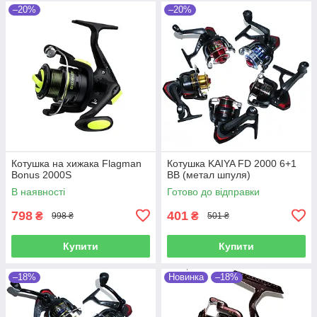
–20%
–20%
Котушка на хижака Flagman
Котушка KAIYA FD 2000 6+1
Bonus 2000S
BB (метал шпуля)
В наявності
Готово до відправки
798
401
₴
₴
998 ₴
501 ₴
Купити
Купити
–18%
Новинка
–18%