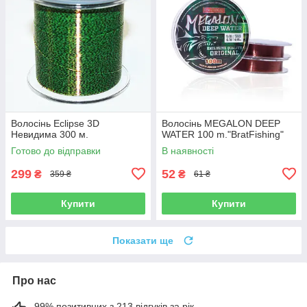
Волосінь Eclipse 3D
Волосінь MEGALON DEEP
Невидима 300 м.
WATER 100 m."BratFishing"
Готово до відправки
В наявності
299
52
₴
₴
359 ₴
61 ₴
Купити
Купити
Показати ще
Про нас
99% позитивних з 213 відгуків за рік