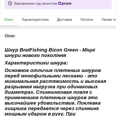
Замовлення під захистом
Опис
Характеристики
Доставка
Оплата
Умови п
Опис
Шнур BratFishing Bizon Green -
Міцні
шнури нового покоління
.
Характеристики шнура:
Основное отличие плетеных шнуров
перед монофильными лесками - это
минимальная растяжимость и высокая
разрывная нагрузка при одинаковых
диаметрах. Спиннинговая ловля с
применением плетеных шнуров это
высочайшее удовольствие. Поклевка
хищника передается через спиннинг
мощным ударом в руку. При