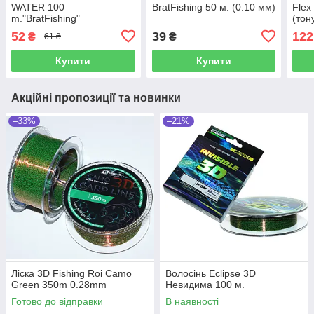
WATER 100
BratFishing 50 м. (0.10 мм)
Flex
m."BratFishing"
(тон
52
39
122
₴
₴
61 ₴
Купити
Купити
Акційні пропозиції та новинки
–33%
–21%
Ліска 3D Fishing Roi Camo
Волосінь Eclipse 3D
Green 350m 0.28mm
Невидима 100 м.
Готово до відправки
В наявності