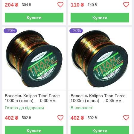
204
110
₴
₴
304 ₴
140 ₴
Купити
Купити
–20%
–20%
Волосінь Kalipso Titan Force
Волосінь Kalipso Titan Force
1000m (тонна) — 0.30 мм.
1000m (тонна) — 0.35 мм.
Готово до відправки
В наявності
402
402
₴
₴
502 ₴
502 ₴
Купити
Купити