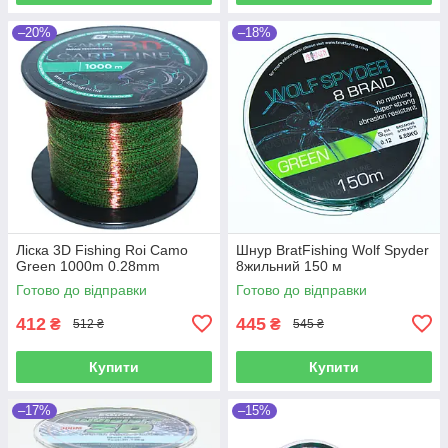
–20%
–18%
Ліска 3D Fishing Roi Camo
Шнур BratFishing Wolf Spyder
Green 1000m 0.28mm
8жильний 150 м
Готово до відправки
Готово до відправки
412
445
₴
₴
512 ₴
545 ₴
Купити
Купити
–17%
–15%