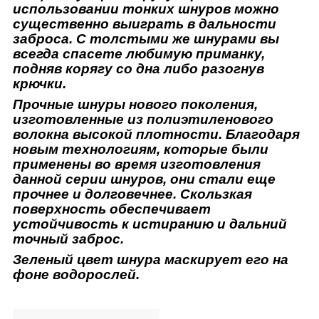
использовании тонких шнуров можно
существенно выиграть в дальности
заброса. С толстыми же шнурами вы
всегда спасете любимую приманку,
подняв корягу со дна либо разогнув
крючки.
Прочные шнуры нового поколения,
изготовленные из полиэтиленового
волокна высокой плотности. Благодаря
новым технологиям, которые были
применены во время изготовления
данной серии шнуров, они стали еще
прочнее и долговечнее. Скользкая
поверхность обеспечивает
устойчивость к истиранию и дальний
точный заброс.
Зеленый цвет шнура маскирует его на
фоне водорослей.