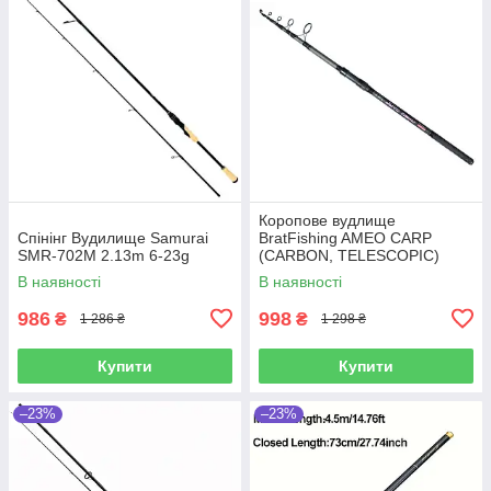
Коропове вудлище
Спінінг Вудилище Samurai
BratFishing AMEO CARP
SMR-702M 2.13m 6-23g
(CARBON, TELESCOPIC)
3.00 m / 120-220 g.
В наявності
В наявності
986
998
₴
₴
1 286 ₴
1 298 ₴
Купити
Купити
–23%
–23%