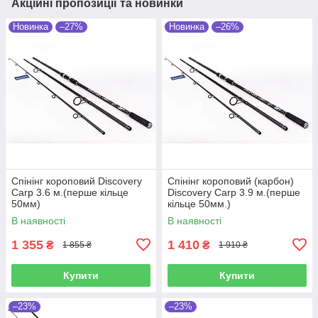
Акційні пропозиції та новинки
Новинка
–27%
Новинка
–26%
Спінінг короповий Discovery
Спінінг короповий (карбон)
Carp 3.6 м.(перше кільце
Discovery Carp 3.9 м.(перше
50мм)
кільце 50мм.)
В наявності
В наявності
1 355
1 410
₴
₴
1 855 ₴
1 910 ₴
Купити
Купити
–23%
–23%