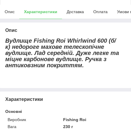
Опис
Характеристики
Доставка
Оплата
Умови 
Опис
Вудлище Fishing Roi Whirlwind 600 (б/
к) недороге махове телескопічне
вудлище. Лад середній. Дуже легке та
міцне карбонове вудлище. Ручка з
антиковзним покриттям.
Характеристики
Основні
Виробник
Fishing Roi
Вага
230 г