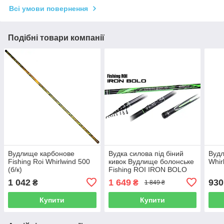
Всі умови повернення
Подібні товари компанії
Вудлище карбонове
Вудка силова під біний
Вудл
Fishing Roi Whirlwind 500
кивок Вудлище болонське
Whir
(б/к)
Fishing ROI IRON BOLO
500 (тест40-100 г) з/к
1 042
1 649
930
₴
₴
1 849 ₴
Купити
Купити