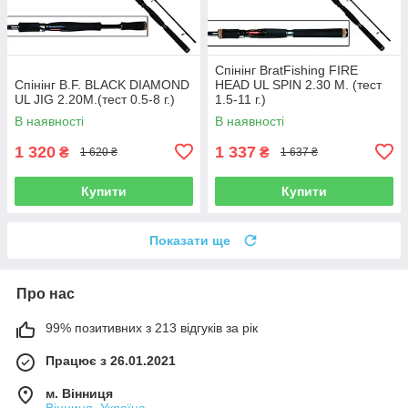
Спінінг BratFishing FIRE
Спінінг B.F. BLACK DIAMOND
HEAD UL SPIN 2.30 М. (тест
UL JIG 2.20M.(тест 0.5-8 г.)
1.5-11 г.)
В наявності
В наявності
1 320
1 337
₴
₴
1 620 ₴
1 637 ₴
Купити
Купити
Показати ще
Про нас
99% позитивних з 213 відгуків за рік
Працює з 26.01.2021
м. Вінниця
Вінниця, Україна