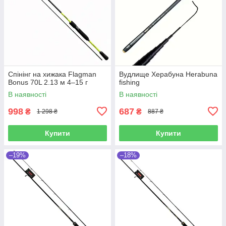
Спінінг на хижака Flagman
Вудлище Херабуна Herabuna
Bonus 70L 2.13 м 4–15 г
fishing
В наявності
В наявності
998
687
₴
₴
1 298 ₴
887 ₴
Купити
Купити
–19%
–18%