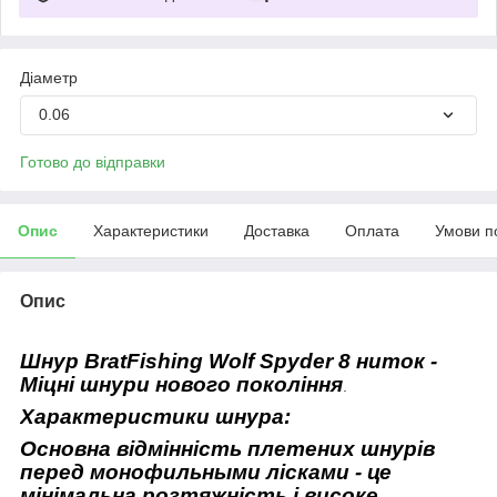
Діаметр
0.06
Готово до відправки
Опис
Характеристики
Доставка
Оплата
Умови п
Опис
Шнур
BratFishing Wolf Spyder 8 ниток
-
Міцні шнури нового покоління
.
Характеристики шнура:
Основна відмінність плетених шнурів
перед монофильными лісками - це
мінімальна розтяжність і високе