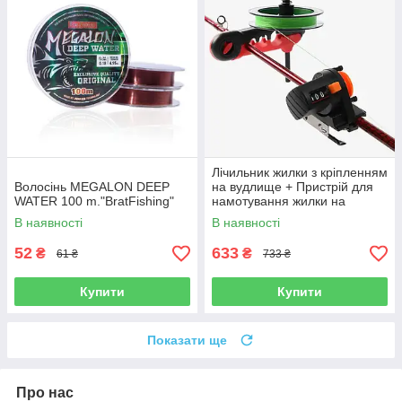
Лічильник жилки з кріпленням
Волосінь MEGALON DEEP
на вудлище + Пристрій для
WATER 100 m."BratFishing"
намотування жилки на
котушку
В наявності
В наявності
52
633
₴
₴
61 ₴
733 ₴
Купити
Купити
Показати ще
Про нас