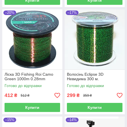
Купити
Купити
–20%
–17%
Ліска 3D Fishing Roi Camo
Волосінь Eclipse 3D
Green 1000m 0.28mm
Невидима 300 м.
Готово до відправки
Готово до відправки
412
299
₴
₴
512 ₴
359 ₴
Купити
Купити
–15%
–14%