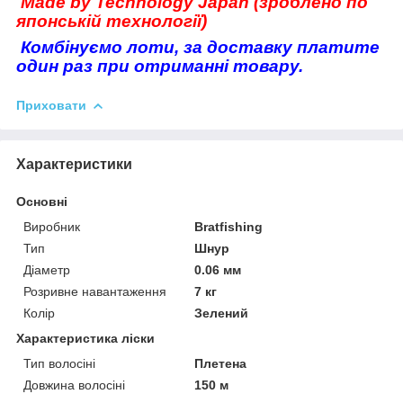
Made by Technology Japan (зроблено по
японській технології)
Комбінуємо лоти, за доставку платите
один раз при отриманні товару.
Приховати
Характеристики
Основні
Виробник
Bratfishing
Тип
Шнур
Діаметр
0.06 мм
Розривне навантаження
7 кг
Колір
Зелений
Характеристика ліски
Тип волосіні
Плетена
Довжина волосіні
150 м