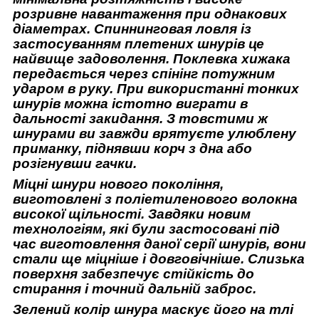
розривне навантаження при однакових
діаметрах. Спиннинговая ловля із
застосуванням плетених шнурів це
найвище задоволення. Поклевка хижака
передається через спінінг потужним
ударом в руку. При використанні тонких
шнурів можна істотно виграти в
дальності закидання. З товстими ж
шнурами ви завжди врятуєте улюблену
приманку, піднявши корч з дна або
розігнувши гачки.
Міцні шнури нового покоління,
виготовлені з поліетиленового волокна
високої щільності. Завдяки новим
технологіям, які були застосовані під
час виготовлення даної серії шнурів, вони
стали ще міцніше і довговічніше. Слизька
поверхня забезпечує стійкість до
стирання і точний дальній заброс.
Зелений колір шнура маскує його на тлі