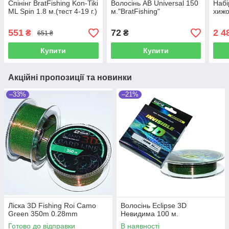
Спінінг BratFishing Kon-Tiki
Волосінь AB Universal 150
Набі
ML Spin 1.8 м.(тест 4-19 г.)
м."BratFishing"
хижо
551
72
2 4
₴
₴
651 ₴
Купити
Купити
Акційні пропозиції та новинки
–33%
–21%
Ліска 3D Fishing Roi Camo
Волосінь Eclipse 3D
Green 350m 0.28mm
Невидима 100 м.
Готово до відправки
В наявності