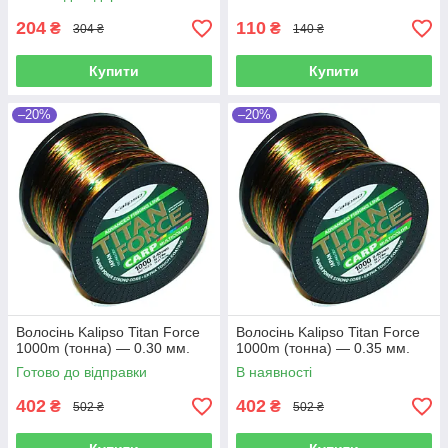
204
110
₴
₴
304 ₴
140 ₴
Купити
Купити
–20%
–20%
Волосінь Kalipso Titan Force
Волосінь Kalipso Titan Force
1000m (тонна) — 0.30 мм.
1000m (тонна) — 0.35 мм.
Готово до відправки
В наявності
402
402
₴
₴
502 ₴
502 ₴