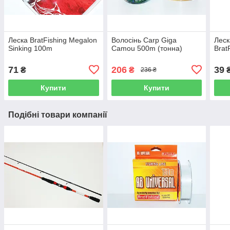
Леска BratFishing Megalon
Волосінь Carp Giga
Леск
Sinking 100m
Camou 500m (тонна)
Brat
71
206
39
₴
₴
236 ₴
Купити
Купити
Подібні товари компанії