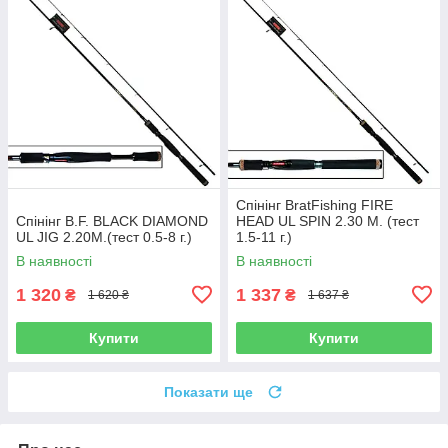
Спінінг BratFishing FIRE
Спінінг B.F. BLACK DIAMOND
HEAD UL SPIN 2.30 М. (тест
UL JIG 2.20M.(тест 0.5-8 г.)
1.5-11 г.)
В наявності
В наявності
1 320
1 337
₴
₴
1 620 ₴
1 637 ₴
Купити
Купити
Показати ще