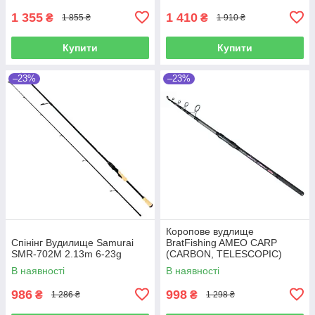
1 355
1 410
₴
₴
1 855 ₴
1 910 ₴
Купити
Купити
–23%
–23%
Коропове вудлище
Спінінг Вудилище Samurai
BratFishing AMEO CARP
SMR-702M 2.13m 6-23g
(CARBON, TELESCOPIC)
3.00 m / 120-220 g.
В наявності
В наявності
986
998
₴
₴
1 286 ₴
1 298 ₴