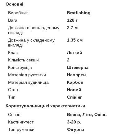
Основні
Виробник
Bratfishing
Вага
128 г
Довжина в розкладеному
2.7 м
вигляді
Довжина у складеному
1.35 см
вигляді
Клас
Легкий
Кількість секцій
2
Конструкція
Штекерна
Матеріал рукоятки
Неопрен
Матеріал вудилища
Карбон
Стан
Новий
Тип
Спінінг
Користувальницькі характеристики
Сезон
Весна, Літо, Осінь
Кастинг-тест
3-20 р.
Тип рукоятки
Фігурна