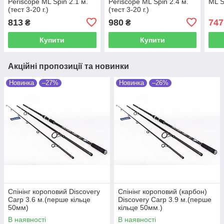
Periscope ML Spin 2.1 м.
Periscope ML Spin 2.4 м.
ML S
(тест 3-20 г.)
(тест 3-20 г.)
813
980
747
₴
₴
Купити
Купити
Акційні пропозиції та новинки
Новинка
–27%
Новинка
–26%
Спінінг короповий Discovery
Спінінг короповий (карбон)
Carp 3.6 м.(перше кільце
Discovery Carp 3.9 м.(перше
50мм)
кільце 50мм.)
В наявності
В наявності