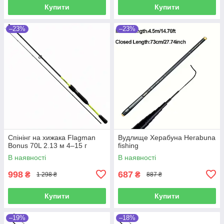
Купити
Купити
–23%
–23%
Спінінг на хижака Flagman
Вудлище Херабуна Herabuna
Bonus 70L 2.13 м 4–15 г
fishing
В наявності
В наявності
998
687
₴
₴
1 298 ₴
887 ₴
Купити
Купити
–19%
–18%