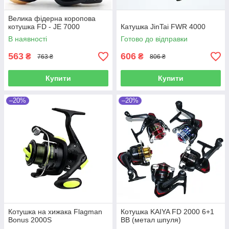
Велика фідерна коропова
котушка FD - JE 7000
Катушка JinTai FWR 4000
В наявності
Готово до відправки
563
606
₴
₴
763 ₴
806 ₴
Купити
Купити
–20%
–20%
Котушка на хижака Flagman
Котушка KAIYA FD 2000 6+1
Bonus 2000S
BB (метал шпуля)