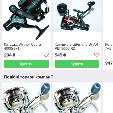
Катушка Winner Cobra
Котушка BratFishing SHAR
Коту
4000(3+1)
PEI 3000 RD
7+1
284
545
₴
₴
947
Купити
Купити
Подібні товари компанії