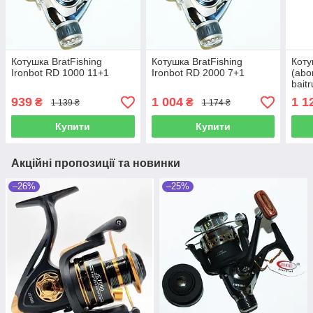
Котушка BratFishing
Котушка BratFishing
Коту
Ironbot RD 1000 11+1
Ironbot RD 2000 7+1
(abo
bait
(3+1
939
1 004
1 1
₴
₴
1 139 ₴
1 174 ₴
Купити
Купити
Акційні пропозиції та новинки
–26%
–25%