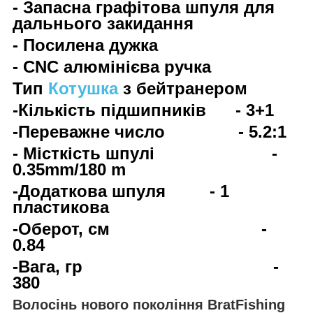
- Запасна графітова шпуля для
дальнього закидання
- Посилена дужка
- CNC алюмінієва ручка
Тип
Котушка
з бейтранером
-Кількість підшипників - 3+1
-Переважне число - 5.2:1
- Місткість шпулі -
0.35mm/180 m
-Додаткова шпуля - 1
пластикова
-Оберот, см -
0.84
-Вага, гр -
380
Волосінь нового покоління BratFishing