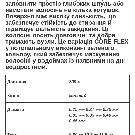
заповнити простір глибоких шпуль або
намотати волосінь на кілька котушок.
Поверхня має високу слизькість, що
забезпечує стійкість до стирання й
підвищує дальність закидання. Ці
волосіні досить довговічні та добре
тримають вузли. Це варіація CORE FLEX
у потопальному виконанні зеленого
кольору, який забезпечує маскування
волосіні у водоймах із наявними на дні
водоростями.
Довжина:
300 м
Колір
зелений
Діаметр
0.25 мм 0.27 мм 0.30 мм
0.33 мм 0.35 мм 0.40 мм
0.45 мм
Тест
9.60 кг 10.3 кг 11.5 кг