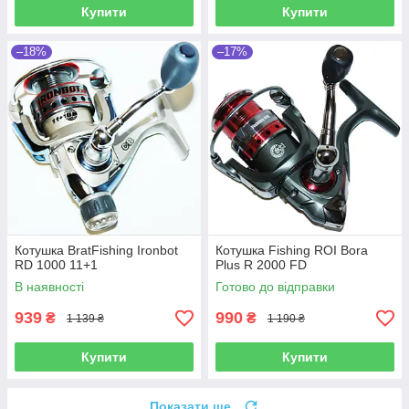
Купити
Купити
–18%
–17%
Котушка BratFishing Ironbot
Котушка Fishing ROI Bora
RD 1000 11+1
Plus R 2000 FD
В наявності
Готово до відправки
939
990
₴
₴
1 139 ₴
1 190 ₴
Купити
Купити
Показати ще