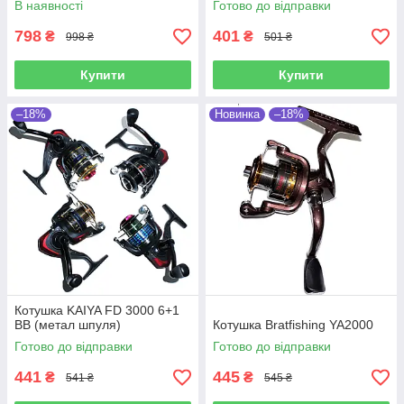
В наявності
Готово до відправки
798
401
₴
₴
998 ₴
501 ₴
Купити
Купити
–18%
Новинка
–18%
Котушка KAIYA FD 3000 6+1
BB (метал шпуля)
Котушка Bratfishing YA2000
Готово до відправки
Готово до відправки
441
445
₴
₴
541 ₴
545 ₴