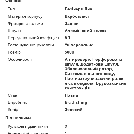
Основні
Тип
Безінерційна
Матеріал корпусу
Карбопласт
Фрикційне гальмо
Задній
Шпуля
Алюмінієвий сплав
Передавальний коефіцієнт
5.1
Розташування рукоятки
Універсальне
Розмір
5000
Особливості
Антиреверс, Перфорована
шпуля, Додаткова шпуля,
Збалансований ротор,
Система вільного ходу,
Протизакручиваючий ролік
лісовкладача, Брудозахисна
конструкція
Стан
Новий
Виробник
Bratfishing
Колір
Зелений
Підшипники
Кулькові підшипники
3
Роликові підшипники
1