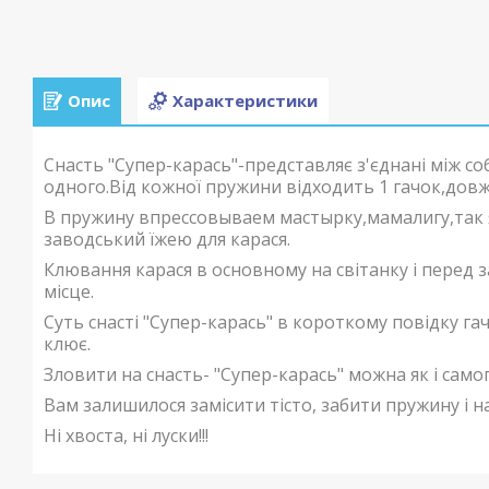
Опис
Характеристики
Снасть "Супер-карась"-представляє з'єднані між соб
одного.Від кожної пружини відходить 1 гачок,довж
В пружину впрессовываем мастырку,мамалигу,так 
заводський їжею для карася.
Клювання карася в основному на світанку і перед
місце.
Суть снасті "Супер-карась" в короткому повідку га
клює.
Зловити на снасть- "Супер-карась" можна як і само
Вам залишилося замісити тісто, забити пружину і 
Ні хвоста, ні луски!!!