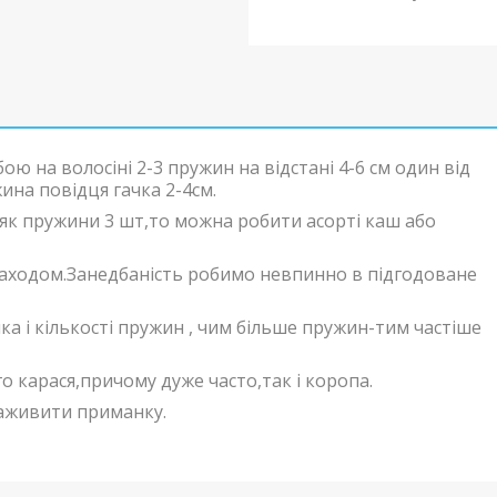
ою на волосіні 2-3 пружин на відстані 4-6 см один від
ина повідця гачка 2-4см.
як пружини 3 шт,то можна робити асорті каш або
 заходом.Занедбаність робимо невпинно в підгодоване
чка і кількості пружин , чим більше пружин-тим частіше
го карася,причому дуже часто,так і коропа.
наживити приманку.