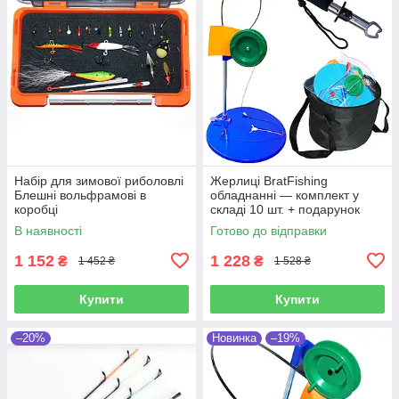
Набір для зимової риболовлі
Жерлиці BratFishing
Блешні вольфрамові в
обладнанні — комплект у
коробці
складі 10 шт. + подарунок
(лігрип)
В наявності
Готово до відправки
1 152
1 228
₴
₴
1 452 ₴
1 528 ₴
Купити
Купити
–20%
Новинка
–19%