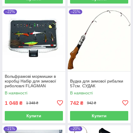
–22%
–21%
Вольфрамові мормишки в
коробці Набір для зимової
Вудка для зимової рибалки
риболовлі FLAGMAN
57см. СУДАК
В наявності
В наявності
1 048
742
₴
₴
1 348 ₴
942 ₴
Купити
Купити
–21%
–20%