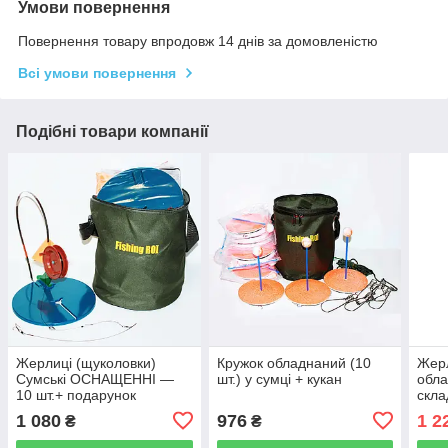
Умови повернення
Повернення товару впродовж 14 днів за домовленістю
Всі умови повернення
Подібні товари компанії
Жерлиці (щуколовки)
Кружок обладнаний (10
Жерл
Сумські ОСНАЩЕННІ —
шт.) у сумці + кукан
обла
10 шт.+ подарунок
скла
(ліг
1 080
976
1 2
₴
₴