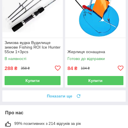
Зимова вудка Вудилище
зимове Fishing ROI Ice Hunter
55см 1+3pcs
Жерлиця оснащена
В наявності
Готово до відправки
288
84
₴
₴
358 ₴
104 ₴
Купити
Купити
Показати ще
Про нас
99% позитивних з 214 відгуків за рік