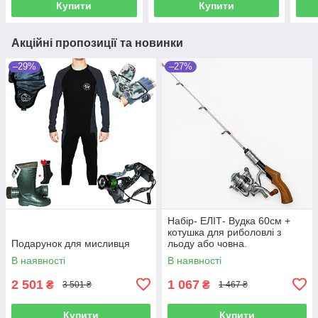
Купити
Купити
Акційні пропозиції та новинки
–29%
–27%
Набір- ЕЛІТ- Вудка 60см +
котушка для риболовлі з
Подарунок для мисливця
льоду або човна.
В наявності
В наявності
2 501
1 067
₴
₴
3 501 ₴
1 467 ₴
Купити
Купити