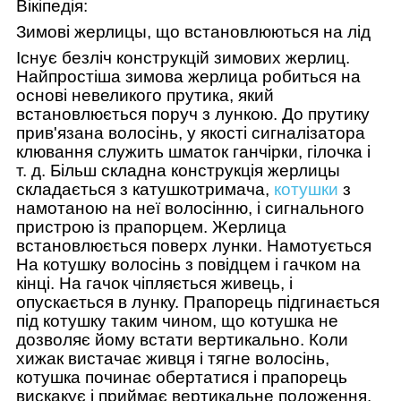
Вікіпедія:
Зимові жерлицы, що встановлюються на лід
Існує безліч конструкцій зимових жерлиц.
Найпростіша зимова жерлица робиться на
основі невеликого прутика, який
встановлюється поруч з лункою. До прутику
прив'язана волосінь, у якості сигналізатора
клювання служить шматок ганчірки, гілочка і
т. д. Більш складна конструкція жерлицы
складається з катушкотримача,
котушки
з
намотаною на неї волосінню, і сигнального
пристрою із прапорцем. Жерлица
встановлюється поверх лунки. Намотується
На котушку волосінь з повідцем і гачком на
кінці. На гачок чіпляється живець, і
опускається в лунку. Прапорець підгинається
під котушку таким чином, що котушка не
дозволяє йому встати вертикально. Коли
хижак вистачає живця і тягне волосінь,
котушка починає обертатися і прапорець
вискакує і приймає вертикальне положення.