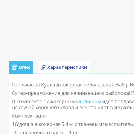
Опис
Характеристики
Поплавкові Вудка джокерная рибальський Набір 
Супер-предложение для начинающего рыболова! П
В комплекте с джокерным
удилищем
идет поплавоч
на случай хорошего улова и все это идет в двухсе
Комплектация:
1)Удочка джокерная 5.4 м. с тканевым чувствите
2)Поплавочная снасть - 1 шт