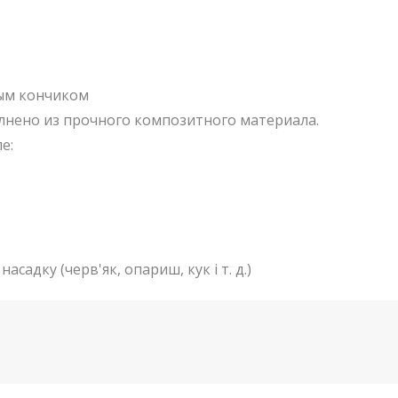
ным кончиком
лнено из прочного композитного материала.
е:
садку (черв'як, опариш, кук і т. д.)