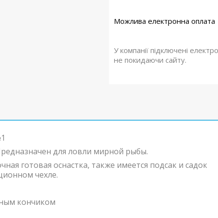
У компанії підключені електр
не покидаючи сайту.
№1
редназначен для ловли мирной рыбы.
ная готовая оснастка, также имеется подсак и садок
кционном чехле.
льным кончиком