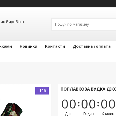
их Виробів в
ижками
Новинки
Контакти
Доставка і оплата
ПОПЛАВКОВА ВУДКА ДЖО
–10%
0
0
0
0
0
0
Днів
Годин
Хвилин