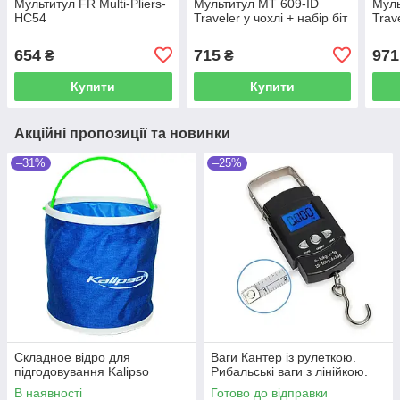
Мультитул FR Multi-Pliers-
Мультитул MT 609-ID
Муль
HC54
Traveler у чохлі + набір біт
Trave
654
715
971
₴
₴
Купити
Купити
Акційні пропозиції та новинки
–31%
–25%
Складное відро для
Ваги Кантер із рулеткою.
підгодовування Kalipso
Рибальські ваги з лінійкою.
В наявності
Готово до відправки