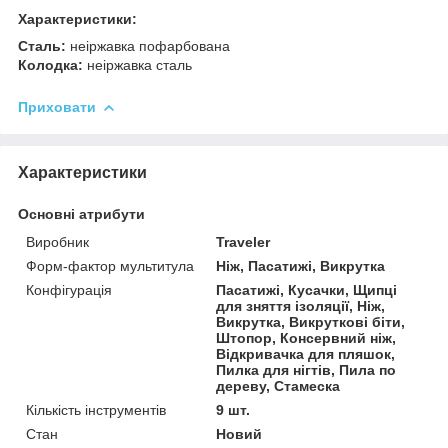
Характеристики:
Сталь:
неіржавка пофарбована
Колодка:
неіржавка сталь
Приховати
Характеристики
Основні атрибути
Виробник
Traveler
Форм-фактор мультитула
Ніж, Пасатижі, Викрутка
Конфігурація
Пасатижі, Кусачки, Щипці
для зняття ізоляції, Ніж,
Викрутка, Викруткові біти,
Штопор, Консервний ніж,
Відкривачка для пляшок,
Пилка для нігтів, Пила по
дереву, Стамеска
Кількість інструментів
9 шт.
Стан
Новий