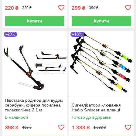
220
299
₴
₴
320 ₴
399 ₴
Купити
Купити
–20%
–18%
Підставка род-под для вудок,
херабуни, фідера посилена
Сигналізатори клювання
телескопічна 2.1 м
Набір Swinger на планці
В наявності
Готово до відправки
398
1 333
₴
₴
498 ₴
1 633 ₴