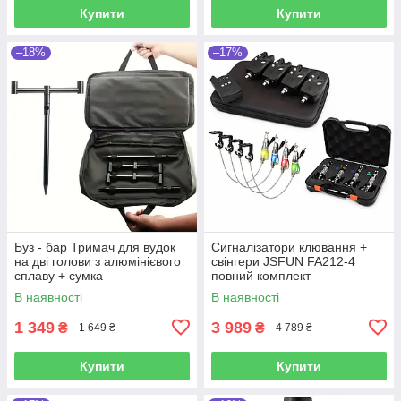
Купити
Купити
–18%
–17%
Буз - бар Тримач для вудок
Сигналізатори клювання +
на дві голови з алюмінієвого
свінгери JSFUN FA212-4
сплаву + сумка
повний комплект
В наявності
В наявності
1 349
3 989
₴
₴
1 649 ₴
4 789 ₴
Купити
Купити