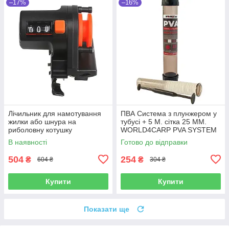
–17%
–16%
Лічильник для намотування
ПВА Система з плунжером у
жилки або шнура на
тубусі + 5 М. сітка 25 ММ.
риболовну котушку
WORLD4CARP PVA SYSTEM
В наявності
Готово до відправки
504
254
₴
₴
604 ₴
304 ₴
Купити
Купити
Показати ще