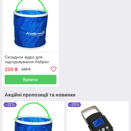
Складное відро для
підгодовування Kalipso
220
₴
320 ₴
Купити
Акційні пропозиції та новинки
–31%
–25%