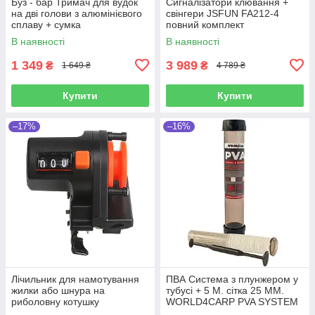
Буз - бар Тримач для вудок
Сигналізатори клювання +
на дві голови з алюмінієвого
свінгери JSFUN FA212-4
сплаву + сумка
повний комплект
В наявності
В наявності
1 349
3 989
₴
₴
1 649 ₴
4 789 ₴
Купити
Купити
–17%
–16%
Лічильник для намотування
ПВА Система з плунжером у
жилки або шнура на
тубусі + 5 М. сітка 25 ММ.
риболовну котушку
WORLD4CARP PVA SYSTEM