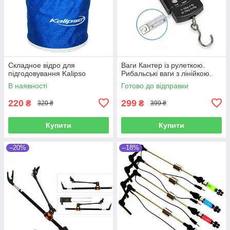
Складное відро для
Ваги Кантер із рулеткою.
підгодовування Kalipso
Рибальські ваги з лінійкою.
В наявності
Готово до відправки
220
299
₴
₴
320 ₴
399 ₴
Купити
Купити
–20%
–18%