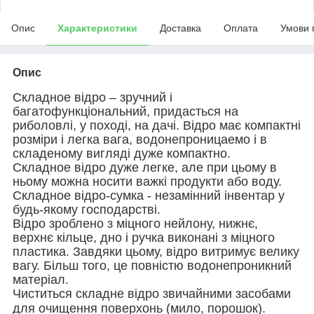
Опис
Характеристики
Доставка
Оплата
Умови 
Опис
Складное відро – зручний і
багатофункціональний, придасться на
риболовлі, у поході, на дачі. Відро має компактні
розміри і легка вага, водонепроницаемо і в
складеному вигляді дуже компактно.
Складное відро дуже легке, але при цьому в
ньому можна носити важкі продукти або воду.
Складное відро-сумка - незамінний інвентар у
будь-якому господарстві.
Відро зроблено з міцного нейлону, нижнє,
верхнє кільце, дно і ручка виконані з міцного
пластика. Завдяки цьому, відро витримує велику
вагу. Більш того, це повністю водонепроникний
матеріал.
Чиститься складне відро звичайними засобами
для очищення поверхонь (мило, порошок).