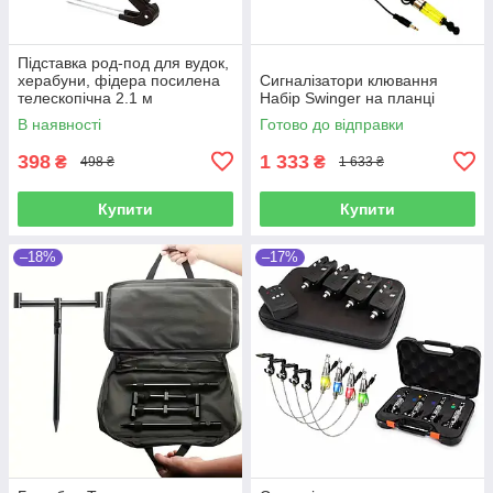
Підставка род-под для вудок,
херабуни, фідера посилена
Сигналізатори клювання
телескопічна 2.1 м
Набір Swinger на планці
В наявності
Готово до відправки
398
1 333
₴
₴
498 ₴
1 633 ₴
Купити
Купити
–18%
–17%