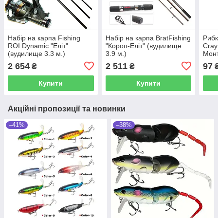
Набір на карпа Fishing
Набір на карпа BratFishing
Рибк
ROI Dynamic "Еліт"
"Короп-Еліт" (вудилище
Cray
(вудилище 3.3 м.)
3.9 м.)
Монт
подв
2 654
2 511
97
₴
₴
Купити
Купити
Акційні пропозиції та новинки
–41%
–38%