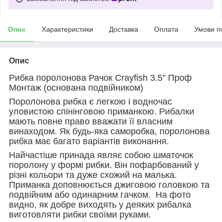
Опис
Характеристики
Доставка
Оплата
Умови п
Опис
Рибка поролонова Рачок Crayfish 3.5" Проф
Монтаж (основана подвійником)
Поролонова рибка є легкою і водночас
уловистою спінінговою приманкою. Рибалки
мають повне право вважати її власним
винаходом. Як будь-яка саморобка, поролонова
рибка має багато варіантів виконання.
Найчастіше принада являє собою шматочок
поролону у формі рибки. Він пофарбований у
різні кольори та дуже схожий на малька.
Приманка доповнюється джиговою головкою та
подвійним або одинарним гачком. На фото
видно, як добре виходять у деяких рибалка
виготовляти рибки своїми руками.