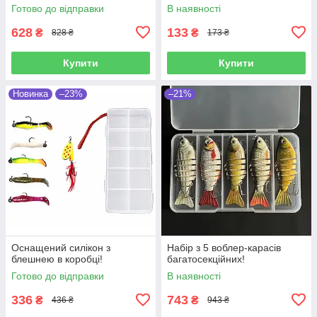
Готово до відправки
В наявності
628
133
₴
₴
828 ₴
173 ₴
Купити
Купити
Новинка
–23%
–21%
Оснащений силікон з
Набір з 5 воблер-карасів
блешнею в коробці!
багатосекційних!
Готово до відправки
В наявності
336
743
₴
₴
436 ₴
943 ₴