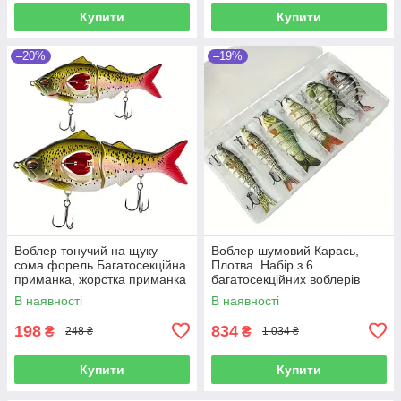
Купити
Купити
–20%
–19%
Воблер тонучий на щуку
Воблер шумовий Карась,
сома форель Багатосекційна
Плотва. Набір з 6
приманка, жорстка приманка
багатосекційних воблерів
з пропелером і гачками
приманка з гачками у коробці
В наявності
В наявності
198
834
₴
₴
248 ₴
1 034 ₴
Купити
Купити