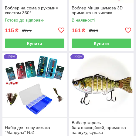
Воблер на сома з рухомим
Воблер Миша шумова 3D
хвостом 360°
приманка на хижака
Готово до відправки
В наявності
115
161
₴
₴
195 ₴
261 ₴
Купити
Купити
–24%
–23%
Воблер карась
Набір для лову хижака
багатосекційний, приманка
"Мандула" №2
на щуку, судака