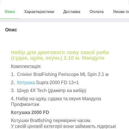
Опис
Характеристики
Доставка
Оплата
Умови п
Опис
Набір для джигового лову хижої риби
(судак, щука, окунь) 2.10 м. Мандула
Комплектація:
1. Спінінг BratFishing Periscope ML Spin 2.1 м
2.
Котушка
Supra 2000 FD 13+1
3. Шнур 4X Tech (діаметр на вибір)
4. Набір на щуку, судака та окуня Мандула
Профмонтаж
Котушка 2000 FD
Котушки Bratfishing перевірені часом.
У своїй ціновій категорії вони займають лідерські