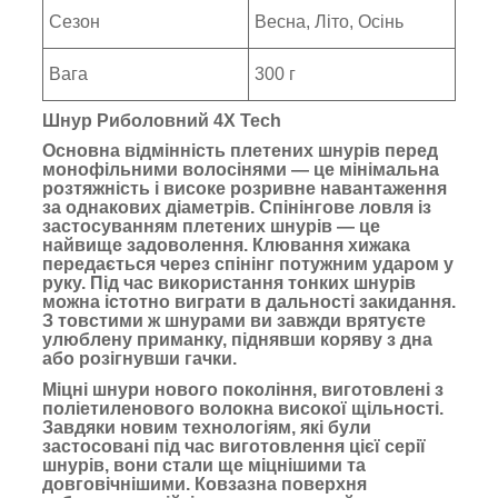
Сезон
Весна, Літо, Осінь
Вага
300 г
Шнур Риболовний 4X Tech
Основна відмінність плетених шнурів перед
монофільними волосінями — це мінімальна
розтяжність і високе розривне навантаження
за однакових діаметрів. Спінінгове ловля із
застосуванням плетених шнурів — це
найвище задоволення. Клювання хижака
передається через спінінг потужним ударом у
руку. Під час використання тонких шнурів
можна істотно виграти в дальності закидання.
З товстими ж шнурами ви завжди врятуєте
улюблену приманку, піднявши коряву з дна
або розігнувши гачки.
Міцні шнури нового покоління, виготовлені з
поліетиленового волокна високої щільності.
Завдяки новим технологіям, які були
застосовані під час виготовлення цієї серії
шнурів, вони стали ще міцнішими та
довговічнішими. Ковзазна поверхня