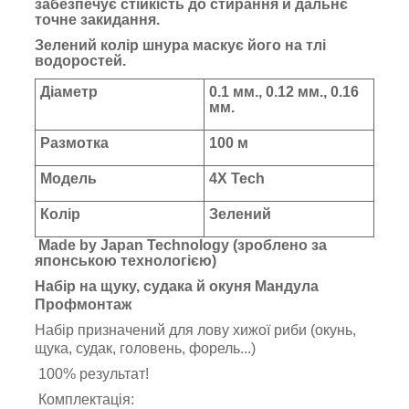
забезпечує стійкість до стирання й дальнє
точне закидання.
Зелений колір шнура маскує його на тлі
водоростей.
Діаметр
0.1 мм., 0.12 мм., 0.16
мм.
Размотка
100 м
Модель
4X Tech
Колір
Зелений
Made by Japan Technology (зроблено за
японською технологією)
Набір на щуку, судака й окуня Мандула
Профмонтаж
Набір призначений для лову хижої риби (окунь,
щука, судак, головень, форель...)
100% результат!
Комплектація: