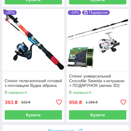
–25%
–24%
Подарунок
Спінінг універсальний
Спінінг телескопічний готовий
Crocodile Siweida з котушкою
з поплавцем Вудка зібрана
+ ПОДАРУНОК (жилка 3D)
В наявності
В наявності
393
956
₴
₴
523 ₴
1 256 ₴
Купити
Купити
Показати ще