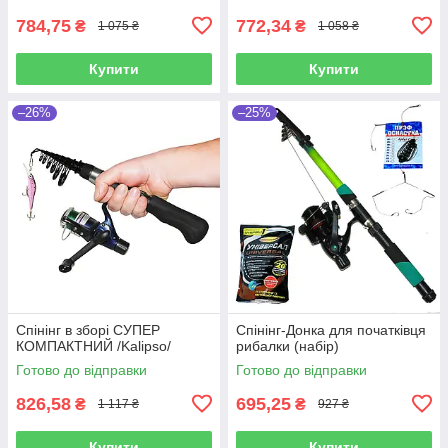
784,75
772,34
₴
₴
1 075 ₴
1 058 ₴
Купити
Купити
–26%
–25%
Спінінг в зборі СУПЕР
Спінінг-Донка для початківця
КОМПАКТНИЙ /Kalipso/
рибалки (набір)
Готово до відправки
Готово до відправки
826,58
695,25
₴
₴
1 117 ₴
927 ₴
Купити
Купити