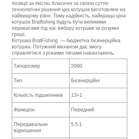
позиції за якістю. Класичні за своєю суттю
технологічні рішення цих котушок виготовлені на
найвищому рівні. Тому надійність, найкраща ціна
котушок Bratfishing будуть бути великими
перевагами під час вибору котушки за розумні
гроші.
Котушка BratFishing — бюджетна безінерційна
котушка. Потужний механізм дає змогу
справлятися з різними типами навантажень.
Типорозмір
2000
Тип
Безінерційні
Кількість підшипників
13+1
Фрикціон
Передний
Передавальне
5.5:1
відношення