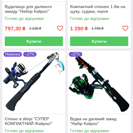
Вудилище для далекого
Компактний спіннінг 1.8м на
закиду "Набор Kalipso"
щуку, судака, окуня
Готово до відправки
Готово до відправки
797,30
1 290
₴
₴
1 190 ₴
1 790 ₴
Купити
Купити
Новинка
–27%
–27%
Спінінг в зборі "СУПЕР
Вудка на далекий закид
КОМПАКТНИЙ /Kalipso/"
"Набір Kalipso"
Готово до відправки
Готово до відправки