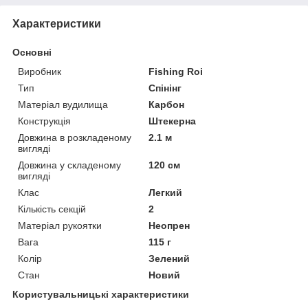
Характеристики
Основні
Виробник
Fishing Roi
Тип
Спінінг
Матеріал вудилища
Карбон
Конструкція
Штекерна
Довжина в розкладеному
2.1 м
вигляді
Довжина у складеному
120 см
вигляді
Клас
Легкий
Кількість секцій
2
Матеріал рукоятки
Неопрен
Вага
115 г
Колір
Зелений
Стан
Новий
Користувальницькі характеристики