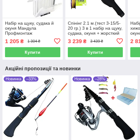
Набір на щуку, судака й
Спінінг 2.1 м.(тест 3-15/5-
Набі
окуня Мандула
20 гр.) 3 в 1 набір на щуку,
хижо
Профмонтаж
судака, окуня + жорсткий
окун
чохол
1 205
3 239
2 8
₴
₴
1 304 ₴
3 439 ₴
Купити
Купити
Акційні пропозиції та новинки
Новинка
–33%
Новинка
–28%