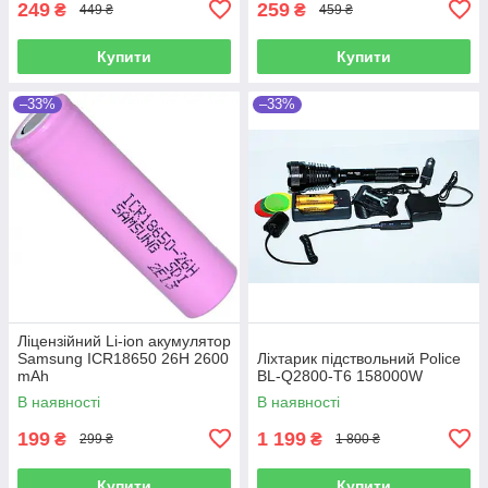
249
259
₴
₴
449 ₴
459 ₴
Купити
Купити
–33%
–33%
Ліцензійний Li-ion акумулятор
Samsung ICR18650 26H 2600
Ліхтарик підствольний Police
mAh
BL-Q2800-T6 158000W
В наявності
В наявності
199
1 199
₴
₴
299 ₴
1 800 ₴
Купити
Купити