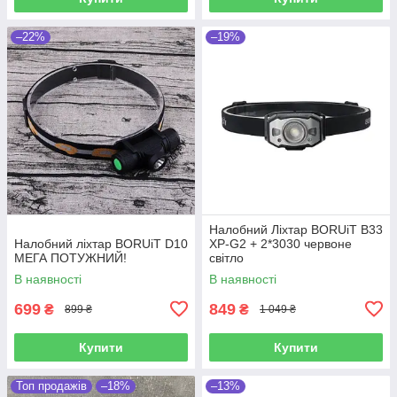
–22%
–19%
Налобний Ліхтар BORUiT B33
Налобний ліхтар BORUiT D10
XP-G2 + 2*3030 червоне
МЕГА ПОТУЖНИЙ!
світло
В наявності
В наявності
699
849
₴
₴
899 ₴
1 049 ₴
Купити
Купити
Топ продажів
–18%
–13%