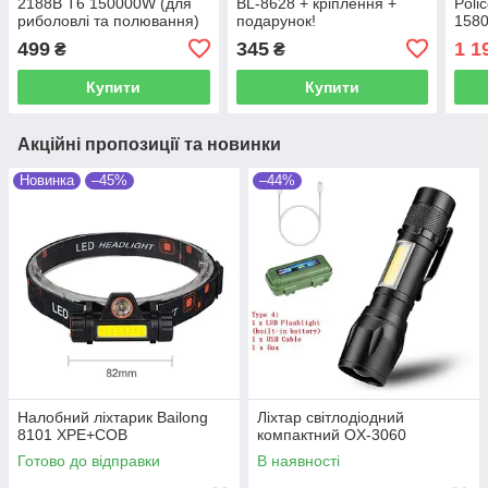
2188B Т6 150000W (для
BL-8628 + кріплення +
Poli
риболовлі та полювання)
подарунок!
158
499
345
1 1
₴
₴
Купити
Купити
Акційні пропозиції та новинки
Новинка
–45%
–44%
Налобний ліхтарик Bailong
Ліхтар світлодіодний
8101 XPE+COB
компактний OX-3060
Готово до відправки
В наявності