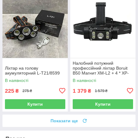
Налобний потужний
Ліхтар на голову
профессійний ліхтар Boruit
акумуляторний L-T21/8599
B50 Магнит XM-L2 + 4 * XP-
G2
В наявності
В наявності
225
1 379
₴
₴
275 ₴
1 579 ₴
Купити
Купити
Показати ще