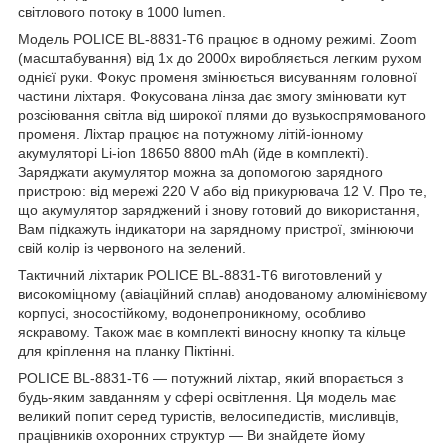
світлового потоку в 1000 lumen.
Модель POLICE BL-8831-T6 працює в одному режимі. Zoom
(масштабування) від 1x до 2000х виробляється легким рухом
однієї руки. Фокус променя змінюється висуванням головної
частини ліхтаря. Фокусована лінза дає змогу змінювати кут
розсіювання світла від широкої плями до вузькоспрямованого
променя. Ліхтар працює на потужному літій-іонному
акумуляторі Li-ion 18650 8800 mAh (йде в комплекті).
Заряджати акумулятор можна за допомогою зарядного
пристрою: від мережі 220 V або від прикурювача 12 V. Про те,
що акумулятор заряджений і знову готовий до використання,
Вам підкажуть індикатори на зарядному пристрої, змінюючи
свій колір із червоного на зелений.
Тактичний ліхтарик POLICE BL-8831-T6 виготовлений у
високоміцному (авіаційний сплав) анодованому алюмінієвому
корпусі, зносостійкому, водонепроникному, особливо
яскравому. Також має в комплекті виносну кнопку та кільце
для кріплення на планку Піктінні.
POLICE BL-8831-T6 — потужний ліхтар, який впорається з
будь-яким завданням у сфері освітлення. Ця модель має
великий попит серед туристів, велосипедистів, мисливців,
працівників охоронних структур — Ви знайдете йому