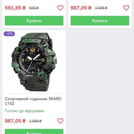
591,85
987,05
₴
₴
623 ₴
1 039 ₴
Купити
Купити
–5%
Спортивний годинник SKMEI
1742
Готово до відправки
987,05
₴
1 039 ₴
Купити