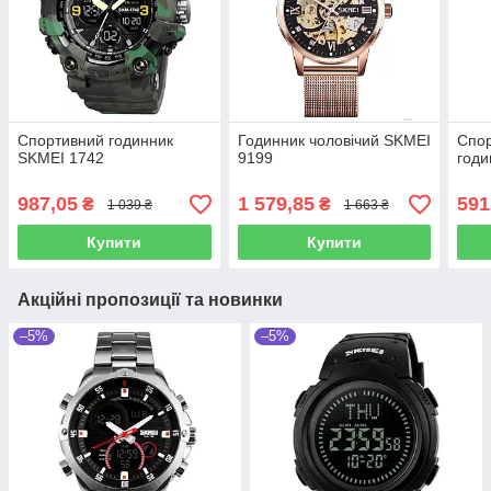
Спортивний годинник
Годинник чоловічий SKMEI
Спор
SKMEI 1742
9199
годи
987,05
1 579,85
591
₴
₴
1 039 ₴
1 663 ₴
Купити
Купити
Акційні пропозиції та новинки
–5%
–5%