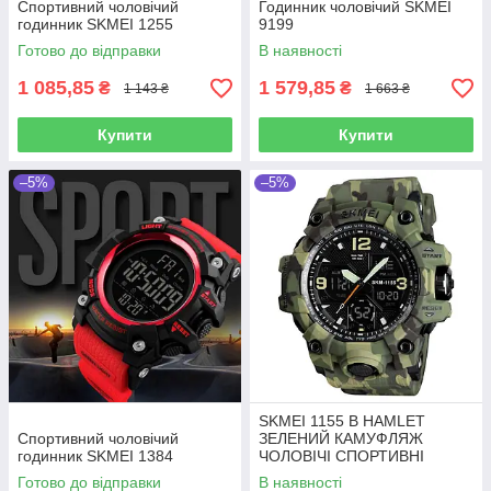
Спортивний чоловічий
Годинник чоловічий SKMEI
годинник SKMEI 1255
9199
Готово до відправки
В наявності
1 085,85
1 579,85
₴
₴
1 143 ₴
1 663 ₴
Купити
Купити
–5%
–5%
SKMEI 1155 B HAMLET
Спортивний чоловічий
ЗЕЛЕНИЙ КАМУФЛЯЖ
годинник SKMEI 1384
ЧОЛОВІЧІ СПОРТИВНІ
ГОДИННИКИ
Готово до відправки
В наявності