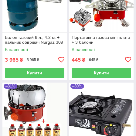
Балон газовий 8 л., 4.2 кг. +
Портативна газова міні плита
пальник обігрівач Nurgaz 309
+ 3 балони
В наявності
В наявності
3 965
445
₴
₴
5 965 ₴
645 ₴
Купити
Купити
–31%
–30%