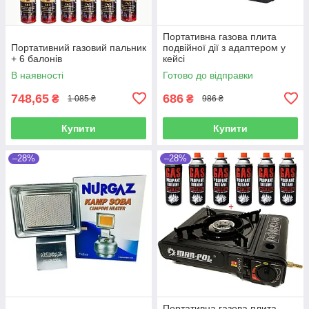
Портативна газова плита
Портативний газовий пальник
подвійної дії з адаптером у
+ 6 балонів
кейсі
В наявності
Готово до відправки
748,65
686
₴
₴
1 085 ₴
986 ₴
Купити
Купити
–28%
–28%
Портативна газова плита