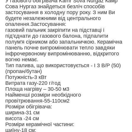
У газового обігрівача Kamr Sova Nurgaz Камр
Сова Нургаз знайдеться безліч способів
застосування в холодну пору року. З ним Ви
будете незалежними від центрального
опалення.Застосування:
газовий пальник закріпити на підставці і
під'єднати до газового балона, підпалити
полум'я сірником або запальничкою. Керамічна
панель почне випромінювати тепло завдяки
інфрочервоному випромінюванню, відкритого
вогню немає.
Тип палива, що використовується - I 3 B/P (50)
(пропан/бутан)
Потужність-3 кВт
Витрата газу-220 г/год
Площа нагріву – 30-50 м3
Найменші розміри необхідного
провітрювання-55-110см2
Розміри обігрівача:
ширина-31 см
висота -24 см
Розміри керамічної частини:
шиїну-18 см;