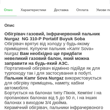
Опис
Характеристики
Доставка
Оплата
Умови п
Опис
Обігрівач газовий, інфрачервоний пальник
Nurgaz NG 310-P Portatif Buyuk Soba
Обігрівач врятує від холоду у будь-якому
приміщенні. Купуючи пальник «Kamr Sova»
Nurgaz
Вам необхідно ще придбати
невеликий газовий балон, який можна
заправити на будь-який АЗС.
Портативний обігрівач відмінно підійде як для
турпоходу так і для застосування в побуті.
Пальник Kamr Sova Nurgaz
використовується
для обігріву приміщень, намету, кабіни
автомобіля.
Бортується на балонах типу Пікнік, Кемпінг і на
пропанових балонах від 5 до 50 л, і на інших
балонах з виходом 3/4 дюйма.
Керамічний обігрівач, пальники інфрачервоного