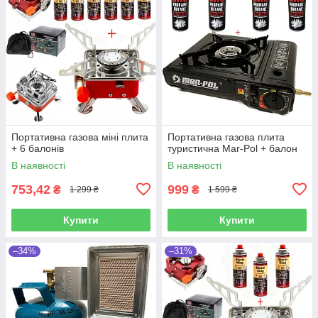
Портативна газова міні плита
Портативна газова плита
+ 6 балонів
туристична Mar-Pol + балон
В наявності
В наявності
753,42
999
₴
₴
1 299 ₴
1 599 ₴
Купити
Купити
–34%
–31%