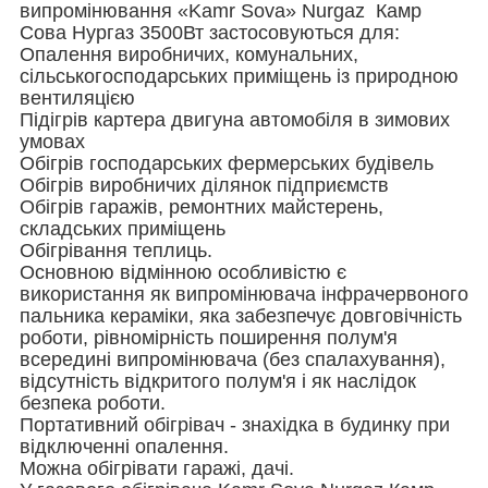
випромінювання «Kamr Sova» Nurgaz Камр
Сова Нургаз 3500Вт застосовуються для:
Опалення виробничих, комунальних,
сільськогосподарських приміщень із природною
вентиляцією
Підігрів картера двигуна автомобіля в зимових
умовах
Обігрів господарських фермерських будівель
Обігрів виробничих ділянок підприємств
Обігрів гаражів, ремонтних майстерень,
складських приміщень
Обігрівання теплиць.
Основною відмінною особливістю є
використання як випромінювача інфрачервоного
пальника кераміки, яка забезпечує довговічність
роботи, рівномірність поширення полум'я
всередині випромінювача (без спалахування),
відсутність відкритого полум'я і як наслідок
безпека роботи.
Портативний обігрівач - знахідка в будинку при
відключенні опалення.
Можна обігрівати гаражі, дачі.