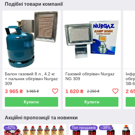
Подібні товари компанії
Балон газовий 8 л., 4.2 кг.
Газовий обігрівач Nurgaz
Інфр
+ пальник обігрівач Nurgaz
NG 309
обіг
309
SB-6
3 965
1 620
2 6
₴
₴
5 965 ₴
2 250 ₴
Купити
Купити
Акційні пропозиції та новинки
–42%
Топ продажів
–38%