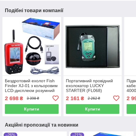
Подібні товари компанії
Бездротовий ехолот Fish
Портативний провідний
Підв
Finder XJ-01 з кольоровим
ехолокатор LUCKY
кабе
LCD-дисплеєм розумний
STARTER (FL068)
4000
портативний
2 698
2 161
2 9
₴
₴
3 398 ₴
2 262 ₴
перезаряджуваний
бездротовий Ехолот
Купити
Купити
Акційні пропозиції та новинки
–26%
–21%