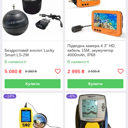
Підводна камера 4.3" HD,
Бездротовий ехолот Lucky
кабель 15M, акумулятор
Smart LS-2W
4000mAh, IP68
В наявності
В наявності
5 080
2 995
₴
₴
6 380 ₴
3 595 ₴
Купити
Купити
–14%
–6%