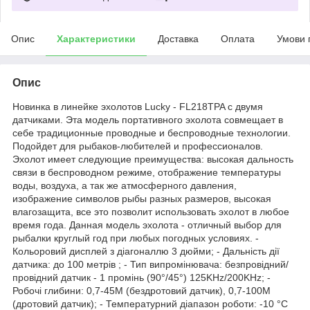
Опис
Характеристики
Доставка
Оплата
Умови 
Опис
Новинка в линейке эхолотов Lucky - FL218TPA c двумя
датчиками. Эта модель портативного эхолота совмещает в
себе традиционные проводные и беспроводные технологии.
Подойдет для рыбаков-любителей и профессионалов.
Эхолот имеет следующие преимущества: высокая дальность
связи в беспроводном режиме, отображение температуры
воды, воздуха, а так же атмосферного давления,
изображение символов рыбы разных размеров, высокая
влагозащита, все это позволит использовать эхолот в любое
время года. Данная модель эхолота - отличный выбор для
рыбалки круглый год при любых погодных условиях. -
Кольоровий дисплей з діагоналлю 3 дюйми; - Дальність дії
датчика: до 100 метрів ; - Тип випромінювача: безпровідний/
провідний датчик - 1 промінь (90°/45°) 125KHz/200KHz; -
Робочі глибини: 0,7-45М (бездротовий датчик), 0,7-100М
(дротовий датчик); - Температурний діапазон роботи: -10 °C