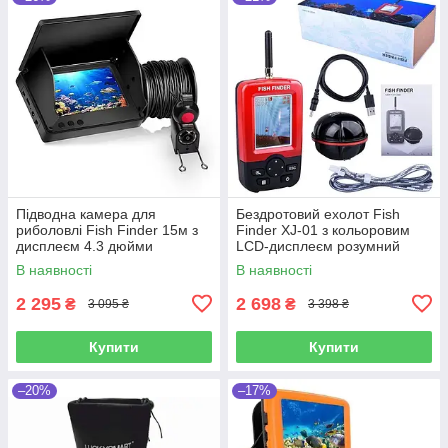
Підводна камера для
Бездротовий ехолот Fish
риболовлі Fish Finder 15м з
Finder XJ-01 з кольоровим
дисплеєм 4.3 дюйми
LCD-дисплеєм розумний
аккумулятор 10000 мАг ІЧ-
портативний
В наявності
В наявності
підсвічування
перезаряджуваний
бездротовий Ехолот
2 295
2 698
₴
₴
3 095 ₴
3 398 ₴
Купити
Купити
–20%
–17%