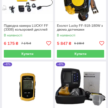
Підводна камера LUCKY FF
Ехолот Lucky FF-918-180W з
(3308) кольоровий дисплей
двома датчиками
В наявності
В наявності
6 175
5 847
₴
₴
7 175 ₴
6 198 ₴
Купити
Купити
–6%
–6%