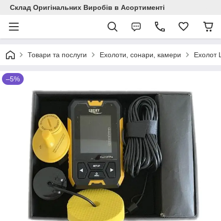
Склад Оригінальних Виробів в Асортименті
Товари та послуги
Ехолоти, сонари, камери
Ехолот
–5%