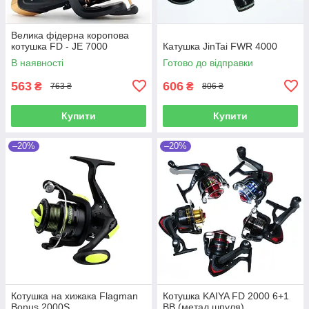
Велика фідерна коропова
котушка FD - JE 7000
Катушка JinTai FWR 4000
В наявності
Готово до відправки
563
606
₴
₴
763 ₴
806 ₴
Купити
Купити
–20%
–20%
Котушка на хижака Flagman
Котушка KAIYA FD 2000 6+1
Bonus 2000S
BB (метал шпуля)