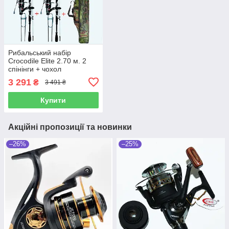
Рибальський набір
Crocodile Elite 2.70 м. 2
спінінги + чохол
3 291
₴
3 491 ₴
Купити
Акційні пропозиції та новинки
–26%
–25%