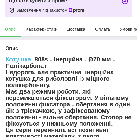
Що таке купити з Пром?
Замовлення під захистом
Опис
Характеристики
Доставка
Оплата
Умови п
Опис
Котушка
808s - Інерційна - Ø70 мм -
Полікарбонат
Недорога, але практична інерційна
котушка для риболовлі із міцного
полікарбонату.
Має два режими роботи, які
перемикаються фіксатором. У вільному
положенні фіксатора - обертання в один
бік з тріскачкою, у зафіксованому
положенні - вільне обертання. Стопор не
фіксується у нижньому положенні.
Ця серія перейняла всі позитивні
властивості матеріалу, з якого