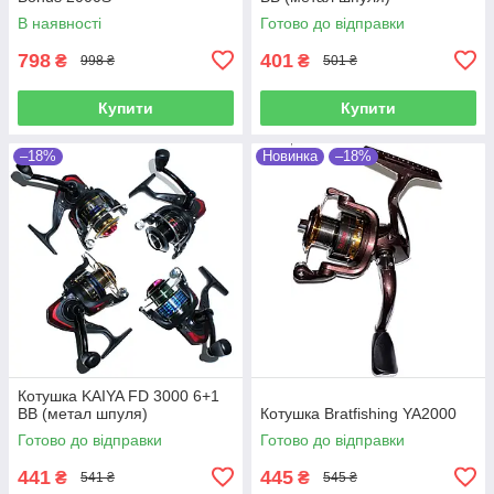
В наявності
Готово до відправки
798
401
₴
₴
998 ₴
501 ₴
Купити
Купити
–18%
Новинка
–18%
Котушка KAIYA FD 3000 6+1
BB (метал шпуля)
Котушка Bratfishing YA2000
Готово до відправки
Готово до відправки
441
445
₴
₴
541 ₴
545 ₴