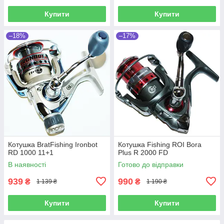
Купити
Купити
–18%
–17%
Котушка BratFishing Ironbot
Котушка Fishing ROI Bora
RD 1000 11+1
Plus R 2000 FD
В наявності
Готово до відправки
939
990
₴
₴
1 139 ₴
1 190 ₴
Купити
Купити