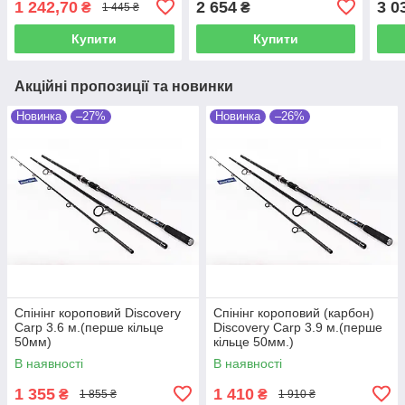
1 242,70
2 654
3 0
₴
₴
1 445 ₴
Купити
Купити
Акційні пропозиції та новинки
Новинка
–27%
Новинка
–26%
Спінінг короповий Discovery
Спінінг короповий (карбон)
Carp 3.6 м.(перше кільце
Discovery Carp 3.9 м.(перше
50мм)
кільце 50мм.)
В наявності
В наявності
1 355
1 410
₴
₴
1 855 ₴
1 910 ₴