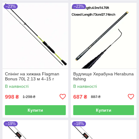
–23%
–23%
Спінінг на хижака Flagman
Вудлище Херабуна Herabuna
Bonus 70L 2.13 м 4–15 г
fishing
В наявності
В наявності
998
687
₴
₴
1 298 ₴
887 ₴
Купити
Купити
–19%
–18%