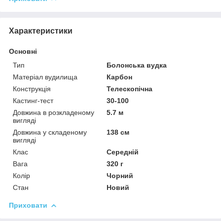
Характеристики
Основні
Тип
Болонська вудка
Матеріал вудилища
Карбон
Конструкція
Телескопічна
Кастинг-тест
30-100
Довжина в розкладеному
5.7 м
вигляді
Довжина у складеному
138 см
вигляді
Клас
Середній
Вага
320 г
Колір
Чорний
Стан
Новий
Приховати