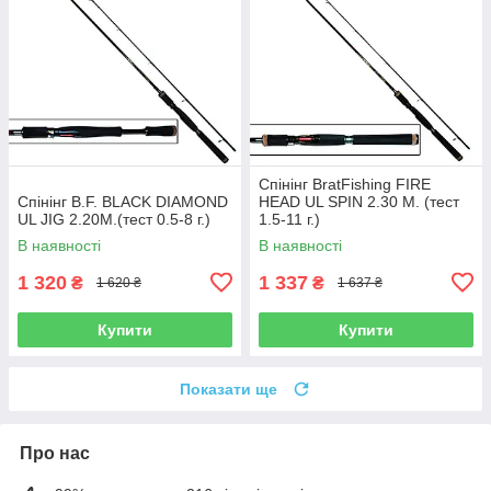
Спінінг BratFishing FIRE
Спінінг B.F. BLACK DIAMOND
HEAD UL SPIN 2.30 М. (тест
UL JIG 2.20M.(тест 0.5-8 г.)
1.5-11 г.)
В наявності
В наявності
1 320
1 337
₴
₴
1 620 ₴
1 637 ₴
Купити
Купити
Показати ще
Про нас