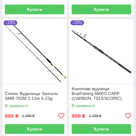
Купити
Купити
–23%
–23%
Коропове вудлище
Спінінг Вудилище Samurai
BratFishing AMEO CARP
SMR-702M 2.13m 6-23g
(CARBON, TELESCOPIC)
3.00 m / 120-220 g.
В наявності
В наявності
986
998
₴
₴
1 286 ₴
1 298 ₴
Купити
Купити