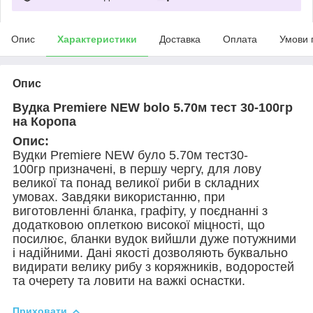
Опис
Характеристики
Доставка
Оплата
Умови 
Опис
Вудка Premiere NEW bolo 5.70м тест 30-100гр
на Коропа
Опис:
Вудки Premiere NEW було 5.70м тест30-
100гр призначені, в першу чергу, для лову
великої та понад великої риби в складних
умовах. Завдяки використанню, при
виготовленні бланка, графіту, у поєднанні з
додатковою оплеткою високої міцності, що
посилює, бланки вудок вийшли дуже потужними
і надійними. Дані якості дозволяють буквально
видирати велику рибу з коряжників, водоростей
та очерету та ловити на важкі оснастки.
Приховати