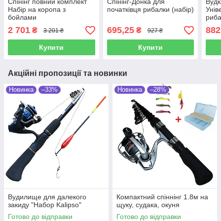
Спінінг повний комплект
Спінінг-Донка для
Вудка
Набір на коропа з
початківця рибалки (набір)
Унів
бойлами
риба
2 701
695,25
882
₴
₴
3 201 ₴
927 ₴
Купити
Купити
Акційні пропозиції та новинки
Новинка
–33%
Новинка
–28%
Вудилище для далекого
Компактний спіннінг 1.8м на
закиду "Набор Kalipso"
щуку, судака, окуня
Готово до відправки
Готово до відправки