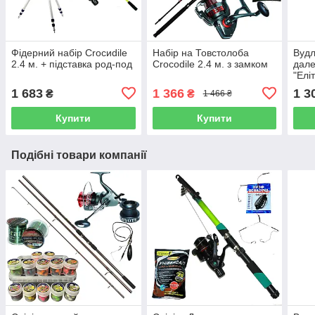
Фідерний набір Croсиdile
Набір на Товстолоба
Вудл
2.4 м. + підставка род-под
Сroсodile 2.4 м. з замком
дале
"Еліт
1 683
1 366
1 3
₴
₴
1 466 ₴
Купити
Купити
Подібні товари компанії