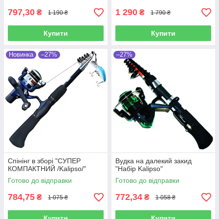
797,30
1 290
₴
₴
1 190 ₴
1 790 ₴
Купити
Купити
Новинка
–27%
–27%
Спінінг в зборі "СУПЕР
Вудка на далекий закид
КОМПАКТНИЙ /Kalipso/"
"Набір Kalipso"
Готово до відправки
Готово до відправки
784,75
772,34
₴
₴
1 075 ₴
1 058 ₴
Купити
Купити