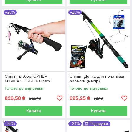
–26%
–25%
Спінінг в зборі СУПЕР
Спінінг-Донка для початківця
КОМПАКТНИЙ /Kalipso/
рибалки (набір)
Готово до відправки
Готово до відправки
826,58
695,25
₴
₴
1 117 ₴
927 ₴
Купити
Купити
–25%
–24%
Подарунок