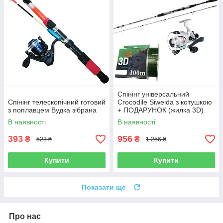
Спінінг універсальний
Спінінг телескопічний готовий
Crocodile Siweida з котушкою
з поплавцем Вудка зібрана
+ ПОДАРУНОК (жилка 3D)
В наявності
В наявності
393
956
₴
₴
523 ₴
1 256 ₴
Купити
Купити
Показати ще
Про нас