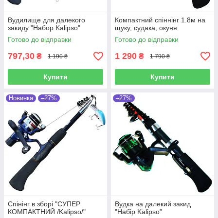
Вудилище для далекого
Компактний спіннінг 1.8м на
закиду "Набор Kalipso"
щуку, судака, окуня
Готово до відправки
Готово до відправки
797,30
1 290
₴
₴
1 190 ₴
1 790 ₴
Купити
Купити
Новинка
–27%
–27%
Спінінг в зборі "СУПЕР
Вудка на далекий закид
КОМПАКТНИЙ /Kalipso/"
"Набір Kalipso"