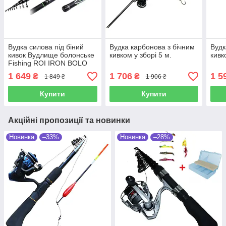
Вудка силова під біний
Вудка карбонова з бічним
Вудк
кивок Вудлище болонське
кивком у зборі 5 м.
кивк
Fishing ROI IRON BOLO
500 (тест40-100 г) з/к
1 649
1 706
1 5
₴
₴
1 849 ₴
1 906 ₴
Купити
Купити
Акційні пропозиції та новинки
Новинка
–33%
Новинка
–28%