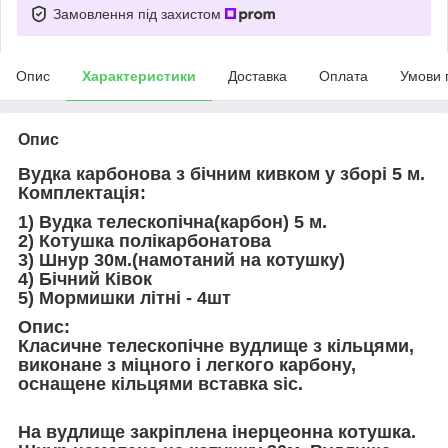
Замовлення під захистом
Опис
Характеристики
Доставка
Оплата
Умови 
Опис
Вудка карбонова з бічним кивком у зборі 5 м.
Комплектація:
1) Вудка телескопічна(карбон) 5 м.
2) Котушка полікарбонатова
3) Шнур 30м.(намотаний на котушку)
4) Бічний Ківок
5) Мормишки літні - 4шт
Опис:
Класичне телескопічне вудлище з кільцями,
виконане з міцного і легкого карбону,
оснащене кільцями вставка sic.
На вудлище закріплена інерцеонна котушка.