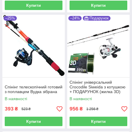
Купити
Купити
–25%
–24%
Подарунок
Спінінг універсальний
Спінінг телескопічний готовий
Crocodile Siweida з котушкою
з поплавцем Вудка зібрана
+ ПОДАРУНОК (жилка 3D)
В наявності
В наявності
393
956
₴
₴
523 ₴
1 256 ₴
Купити
Купити