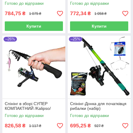
Готово до відправки
Готово до відправки
784,75
772,34
₴
₴
1 075 ₴
1 058 ₴
Купити
Купити
–26%
–25%
Спінінг в зборі СУПЕР
Спінінг-Донка для початківця
КОМПАКТНИЙ /Kalipso/
рибалки (набір)
Готово до відправки
Готово до відправки
826,58
695,25
₴
₴
1 117 ₴
927 ₴