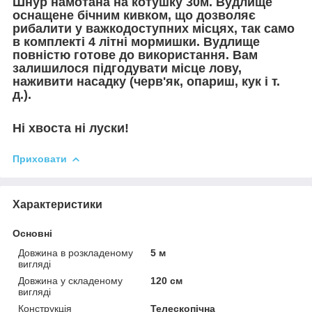
Шнур намотана на котушку 30м. Вудлище
оснащене бічним кивком, що дозволяє
рибалити у важкодоступних місцях, так само
в комплекті 4 літні мормишки. Вудлище
повністю готове до використання. Вам
залишилося підгодувати місце лову,
наживити насадку (черв'як, опариш, кук і т.
д.).
Ні хвоста ні луски!
Приховати
Характеристики
Основні
Довжина в розкладеному
5 м
вигляді
Довжина у складеному
120 см
вигляді
Конструкція
Телескопічна