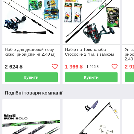
Набір для джиговой лову
Набір на Товстолоба
Унів
хижої риби(спінінг 2.40 м)
Сroсodile 2.4 м. з замком
рибо
2.40
2 624
1 366
2 9
₴
₴
1 466 ₴
Купити
Купити
Подібні товари компанії