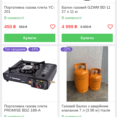
Портативна газова плита YC-
Балон газовий GZWM BD-11
201
27 л 11 кг.
В наявності
В наявності
450
4 999
₴
₴
550 ₴
5 999 ₴
Купити
Купити
Топ продажів
–14%
–12%
Портативна газова плита
Газовий Балон з аварійним
PROMISE BDZ-188-A
клапаном 7 л (3.98 кг) Італія
В наявності
В наявності