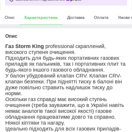
Опис
Характеристики
Доставка
Оплата
Умови 
Опис
Газ Storm King
professional скраплений,
високого ступеня очищення.
Підходить для будь-яких портативних газових
приладів як пальників, так і портативних плит та
будь-якого іншого газового обладнання.
У балон убудований клапан CRV. Клапан СRV-
клапан безпеки. При піднятті тиску в балоні він
дуже повільно стравить надлишок тиску до
норми.
Оскільки газ справді має високий ступінь
очищення (треба зауважити, що в Україні навіть
немає аналогів такої високої якості) газове
обладнання працюватиме довго та справно.
Ніякої кіптяви та нагару.
Ідеально підходить для всіх газових приладів-