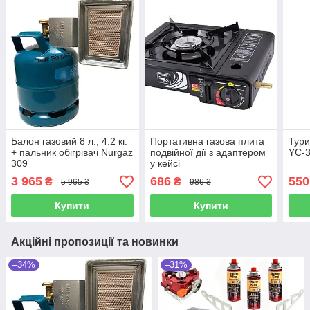
Балон газовий 8 л., 4.2 кг.
Портативна газова плита
Тури
+ пальник обігрівач Nurgaz
подвійної дії з адаптером
YC-
309
у кейсі
3 965
686
550
₴
₴
5 965 ₴
986 ₴
Купити
Купити
Акційні пропозиції та новинки
–34%
–31%