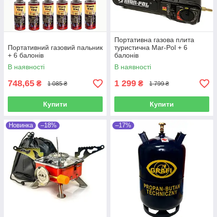
Портативна газова плита
Портативний газовий пальник
туристична Mar-Pol + 6
+ 6 балонів
балонів
В наявності
В наявності
748,65
1 299
₴
₴
1 085 ₴
1 799 ₴
Купити
Купити
Новинка
–18%
–17%