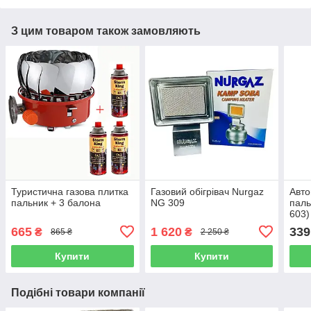
З цим товаром також замовляють
Туристична газова плитка
Газовий обігрівач Nurgaz
Авто
пальник + 3 балона
NG 309
паль
603)
665
1 620
339
₴
₴
865 ₴
2 250 ₴
Купити
Купити
Подібні товари компанії