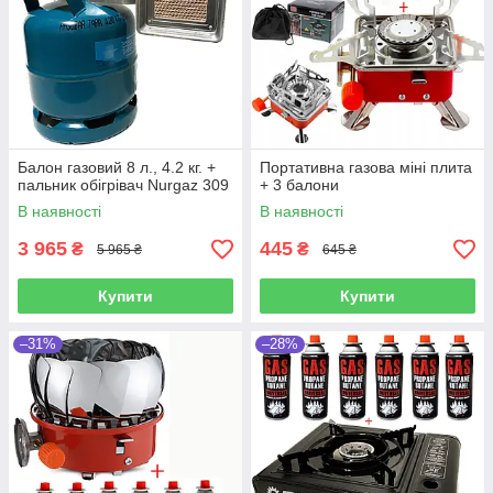
Балон газовий 8 л., 4.2 кг. +
Портативна газова міні плита
пальник обігрівач Nurgaz 309
+ 3 балони
В наявності
В наявності
3 965
445
₴
₴
5 965 ₴
645 ₴
Купити
Купити
–31%
–28%