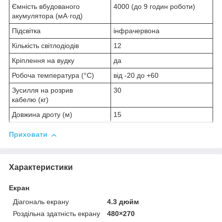
Ємність вбудованого
4000 (до 9 годин роботи)
акумулятора (мА·год)
Підсвітка
інфрачервона
Кількість світлодіодів
12
Кріплення на вудку
да
Робоча температура (°C)
від -20 до +60
Зусилля на розрив
30
кабелю (кг)
Довжина дроту (м)
15
Приховати
Характеристики
Екран
Діагональ екрану
4.3 дюйм
Роздільна здатність екрану
480×270