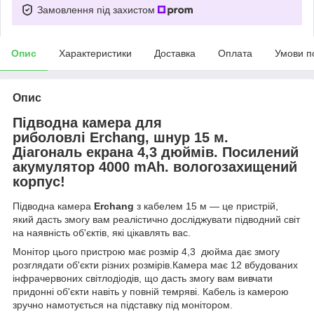
Замовлення під захистом
Опис
Характеристики
Доставка
Оплата
Умови п
Опис
Підводна камера для
риболовлі Erchang, шнур 15 м.
Діагональ екрана
4,3
дюймів. Посилений
акумулятор 4000 mAh. вологозахищений
корпус!
Підводна камера
Erchang
з кабелем 15 м — це пристрій,
який дасть змогу вам реалістично досліджувати підводний світ
на наявність об'єктів, які цікавлять вас.
Монітор цього пристрою має розмір 4,3 дюйма дає змогу
розглядати об'єкти різних розмірів.Камера має 12 вбудованих
інфрачервоних світлодіодів, що дасть змогу вам вивчати
придонні об'єкти навіть у повній темряві. Кабель із камерою
зручно намотується на підставку під монітором.