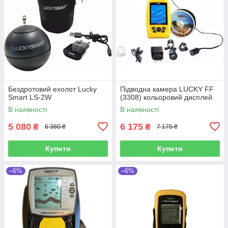
Бездротовий ехолот Lucky
Підводна камера LUCKY FF
Smart LS-2W
(3308) кольоровий дисплей
В наявності
В наявності
5 080
6 175
₴
₴
6 380 ₴
7 175 ₴
Купити
Купити
–6%
–6%