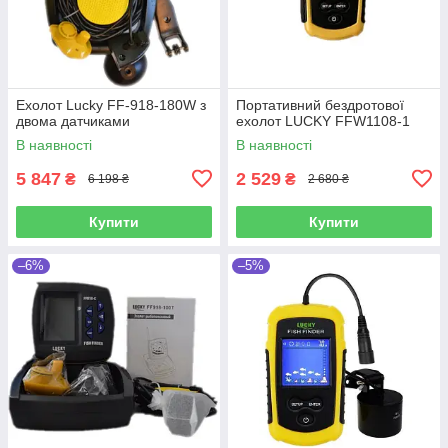
Ехолот Lucky FF-918-180W з
Портативний бездротової
двома датчиками
ехолот LUCKY FFW1108-1
В наявності
В наявності
5 847
2 529
₴
₴
6 198 ₴
2 680 ₴
Купити
Купити
–6%
–5%