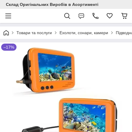
Склад Оригінальних Виробів в Асортименті
Товари та послуги
Ехолоти, сонари, камери
Підводн
–17%