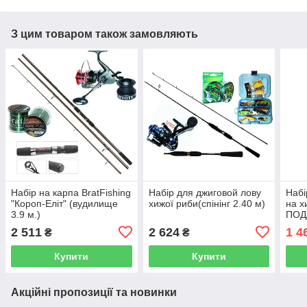
З цим товаром також замовляють
Набір на карпа BratFishing
Набір для джиговой лову
Набі
"Короп-Еліт" (вудилище
хижої риби(спінінг 2.40 м)
на х
3.9 м.)
ПОД
прем
2 511
2 624
1 4
₴
₴
спін
Купити
Купити
Акційні пропозиції та новинки