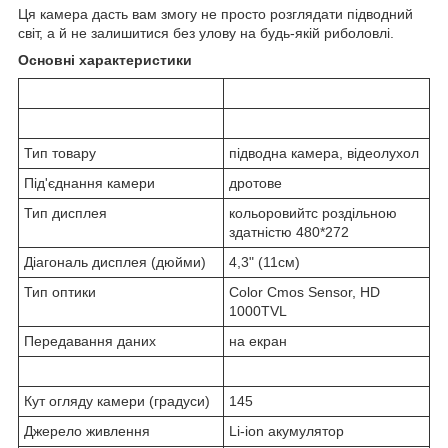
Ця камера дасть вам змогу не просто розглядати підводний
світ, а й не залишитися без улову на будь-якій риболовлі.
Основні характеристики
Тип товару
підводна камера, відеолухол
Під'єднання камери
дротове
Тип дисплея
кольоровийтс роздільною
здатністю 480*272
Діагональ дисплея (дюйми)
4,3" (11см)
Тип оптики
Color Cmos Sensor, HD
1000TVL
Передавання даних
на екран
Кут огляду камери (градуси)
145
Джерело живлення
Li-ion акумулятор