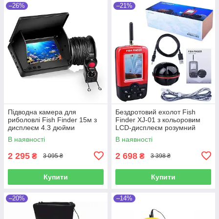
–26%
–21%
Підводна камера для
Бездротовий ехолот Fish
риболовлі Fish Finder 15м з
Finder XJ-01 з кольоровим
дисплеєм 4.3 дюйми
LCD-дисплеєм розумний
аккумулятор 10000 мАг ІЧ-
портативний
В наявності
В наявності
підсвічування
перезаряджуваний
бездротовий Ехолот
2 295
2 698
₴
₴
3 095 ₴
3 398 ₴
Купити
Купити
–20%
–14%