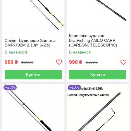
Коропове вудлище
Спінінг Вудилище Samurai
BratFishing AMEO CARP
SMR-702M 2.13m 6-23g
(CARBON, TELESCOPIC)
3.00 m / 120-220 g.
В наявності
В наявності
986
998
₴
₴
1 286 ₴
1 298 ₴
Купити
Купити
–23%
–23%