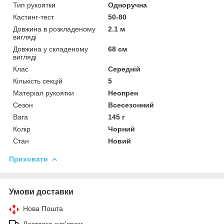
Тип рукоятки
Одноручна
Кастинг-тест
50-80
Довжина в розкладеному
2.1 м
вигляді
Довжина у складеному
68 см
вигляді
Клас
Середній
Кількість секцій
5
Матеріал рукоятки
Неопрен
Сезон
Всесезонний
Вага
145 г
Колір
Чорний
Стан
Новий
Приховати
Умови доставки
Нова Пошта
Доставка кур'єром