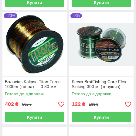
Купити
Купити
–20%
–8%
Волосінь Kalipso Titan Force
Леска BratFishing Core Flex
1000m (тонна) — 0.30 мм.
Sinking 300 м. (тонуюча)
Готово до відправки
Готово до відправки
402
122
₴
₴
502 ₴
133 ₴
Купити
Купити