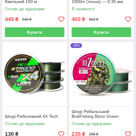
8жильний 150 м
1000m (тонна) — 0.35 мм.
Готово до відправки
В наявності
445
402
₴
₴
545 ₴
502 ₴
Купити
Купити
–8%
Шнур Рибальський
Шнур Риболовний 4X Tech
BratFishing Bizon Green
Готово до відправки
Готово до відправки
130
235
₴
₴
255 ₴