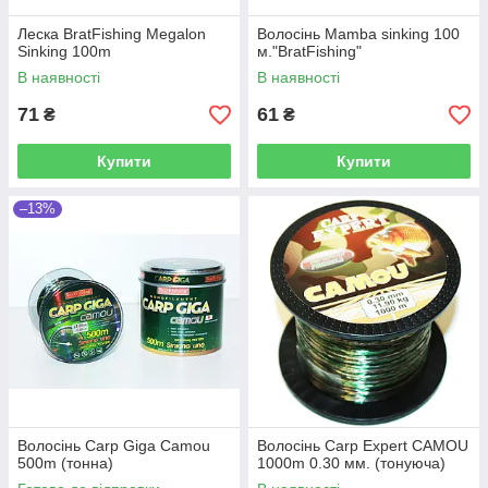
Леска BratFishing Megalon
Волосінь Mamba sinking 100
Sinking 100m
м."BratFishing"
В наявності
В наявності
71
61
₴
₴
Купити
Купити
–13%
Волосінь Carp Giga Camou
Волосінь Carp Expert CAMOU
500m (тонна)
1000m 0.30 мм. (тонуюча)