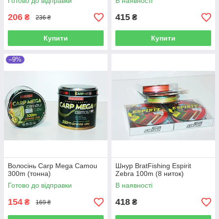
Готово до відправки
В наявності
206
415
₴
₴
236 ₴
Купити
Купити
–9%
Волосінь Carp Mega Camou
Шнур BratFishing Espirit
300m (тонна)
Zebra 100m (8 ниток)
Готово до відправки
В наявності
154
418
₴
₴
169 ₴