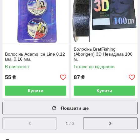
Волосінь BratFishing
Волосінь Adams Ice Line 0.12
(Aborigen) 3D Невидима 100
мм, 0.16 мм.
м.
В наявності
Готово до відправки
55
87
₴
₴
Купити
Купити
Показати ще
1
/ 3