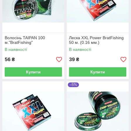
Волосінь TAIPAN 100
Леска XXL Power BratFishing
м."BratFishing"
50 м. (0.16 мм.)
В наявності
В наявності
56
39
₴
₴
Купити
Купити
–5%