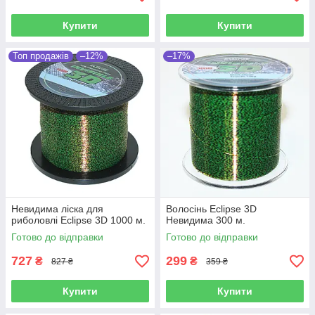
Купити
Купити
Топ продажів
–12%
–17%
Невидима ліска для
Волосінь Eclipse 3D
риболовлі Eclipse 3D 1000 м.
Невидима 300 м.
Готово до відправки
Готово до відправки
727
299
₴
₴
827 ₴
359 ₴
Купити
Купити