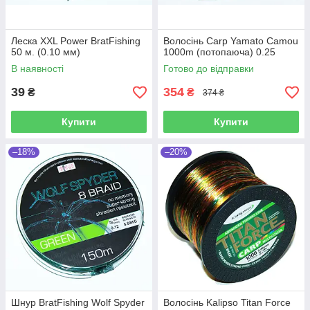
Леска XXL Power BratFishing
Волосінь Carp Yamato Camou
50 м. (0.10 мм)
1000m (потопаюча) 0.25
В наявності
Готово до відправки
39
354
₴
₴
374 ₴
Купити
Купити
–18%
–20%
Шнур BratFishing Wolf Spyder
Волосінь Kalipso Titan Force